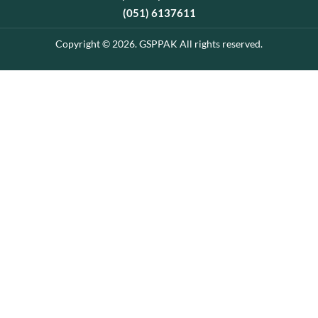
(051) 6137611
Copyright © 2026. GSPPAK All rights reserved.