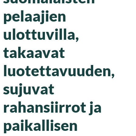
pelaajien
ulottuvilla,
takaavat
luotettavuuden,
sujuvat
rahansiirrot ja
paikallisen