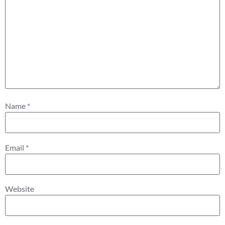
Name
*
Email
*
Website