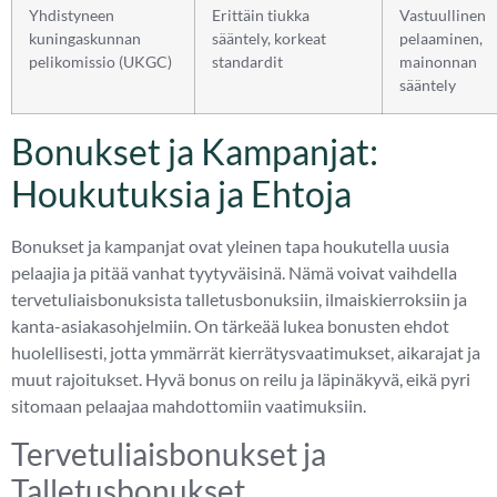
Yhdistyneen
Erittäin tiukka
Vastuullinen
kuningaskunnan
sääntely, korkeat
pelaaminen,
pelikomissio (UKGC)
standardit
mainonnan
sääntely
Bonukset ja Kampanjat:
Houkutuksia ja Ehtoja
Bonukset ja kampanjat ovat yleinen tapa houkutella uusia
pelaajia ja pitää vanhat tyytyväisinä. Nämä voivat vaihdella
tervetuliaisbonuksista talletusbonuksiin, ilmaiskierroksiin ja
kanta-asiakasohjelmiin. On tärkeää lukea bonusten ehdot
huolellisesti, jotta ymmärrät kierrätysvaatimukset, aikarajat ja
muut rajoitukset. Hyvä bonus on reilu ja läpinäkyvä, eikä pyri
sitomaan pelaajaa mahdottomiin vaatimuksiin.
Tervetuliaisbonukset ja
Talletusbonukset