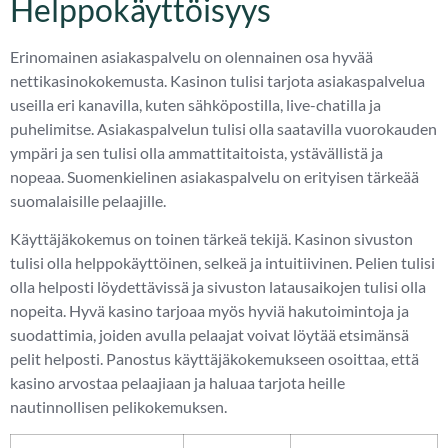
Helppokäyttöisyys
Erinomainen asiakaspalvelu on olennainen osa hyvää
nettikasinokokemusta. Kasinon tulisi tarjota asiakaspalvelua
useilla eri kanavilla, kuten sähköpostilla, live-chatilla ja
puhelimitse. Asiakaspalvelun tulisi olla saatavilla vuorokauden
ympäri ja sen tulisi olla ammattitaitoista, ystävällistä ja
nopeaa. Suomenkielinen asiakaspalvelu on erityisen tärkeää
suomalaisille pelaajille.
Käyttäjäkokemus on toinen tärkeä tekijä. Kasinon sivuston
tulisi olla helppokäyttöinen, selkeä ja intuitiivinen. Pelien tulisi
olla helposti löydettävissä ja sivuston latausaikojen tulisi olla
nopeita. Hyvä kasino tarjoaa myös hyviä hakutoimintoja ja
suodattimia, joiden avulla pelaajat voivat löytää etsimänsä
pelit helposti. Panostus käyttäjäkokemukseen osoittaa, että
kasino arvostaa pelaajiaan ja haluaa tarjota heille
nautinnollisen pelikokemuksen.