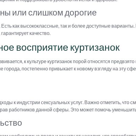
упны или слишком дорогие
. Есть как высококлассные, так и более доступные варианты.
 гарантирует качество.
ное восприятие куртизанок
азвивается, к культуре куртизанок порой относятся предвзят
гие города, постепенно привыкает к новому взгляду на эту с
ходы к индустрии сексуальных услуг. Важно отметить, что 
прав работников данной сферы. Это может помочь уменьшить
льство
кам необходимые права и защиту от насилия, что способств