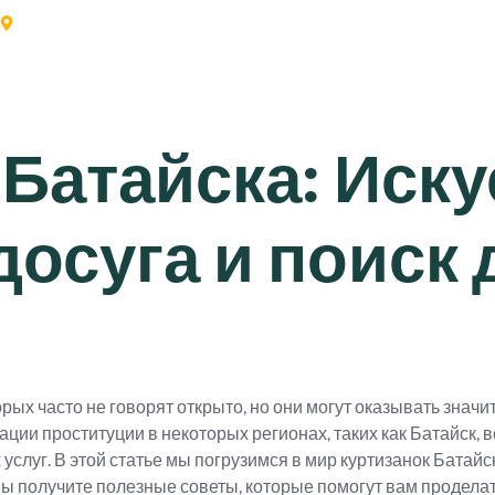
2nd Floor Asghar Mall Plaza Gulrez Phase 2, Rawalpindi
About Us
Services
Our Team
Contact Us
 Батайска: Иск
досуга и поиск
орых часто не говорят открыто, но они могут оказывать знач
ации проституции в некоторых регионах, таких как Батайск, 
слуг. В этой статье мы погрузимся в мир куртизанок Батайска
ы получите полезные советы, которые помогут вам проделат