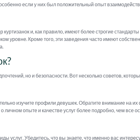
, особенно если у них был положительный опыт взаимодейств
 куртизанок и, как правило, имеют более строгие стандарты
оком уровне. Кроме того, эти заведения часто имеют собстве
а.
ок?
дпочтений, но и безопасности. Вот несколько советов, кото
ательно изучите профили девушек. Обратите внимание на их
о личном опыте и качестве услуг более подробно, чем все о
ды услуг. Убедитесь, что вы знаете, что именно вас интере