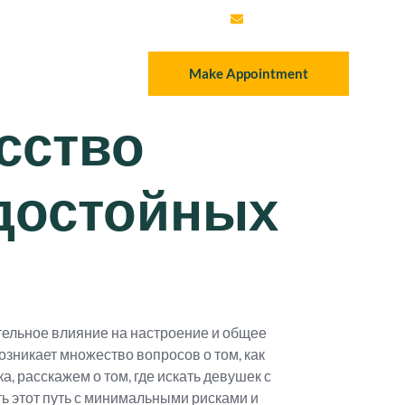
info@gsppak.com
Make Appointment
усство
 достойных
ительное влияние на настроение и общее
возникает множество вопросов о том, как
, расскажем о том, где искать девушек с
ь этот путь с минимальными рисками и