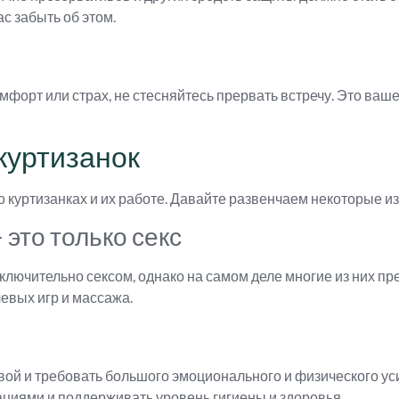
с забыть об этом.
мфорт или страх, не стесняйтесь прервать встречу. Это ваше
куртизанок
куртизанках и их работе. Давайте развенчаем некоторые из
 это только секс
ключительно сексом, однако на самом деле многие из них пре
евых игр и массажа.
вой и требовать большого эмоционального и физического ус
циями и поддерживать уровень гигиены и здоровья.