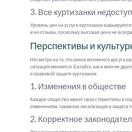
3. Все куртизанки недост
Уровень цен на услуги куртизанок варьируется
и на отзывы, поскольку высокая цена не всегда
Перспективы и культур
Несмотря на то, что ринок интимного досуга р
ситуация меняется. Батайск, как и многие дру
и правовой защите куртизанок.
1. Изменения в обществе
Каждое общество имеет свои стереотипы и под
изменениям, таким как легализация и защита 
2. Корректное законодате
Легализация проституции может дать куртизан