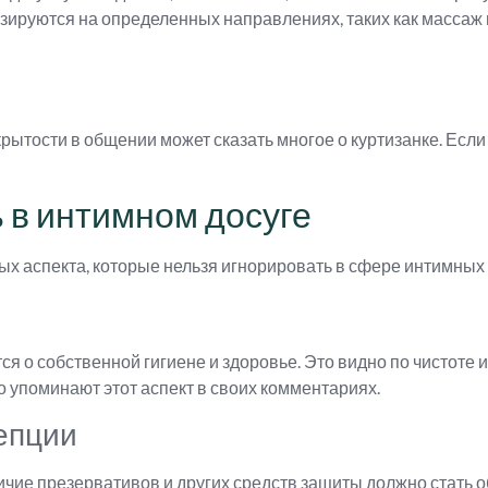
ируются на определенных направлениях, таких как массаж и
крытости в общении может сказать многое о куртизанке. Есл
ь в интимном досуге
ых аспекта, которые нельзя игнорировать в сфере интимных 
ся о собственной гигиене и здоровье. Это видно по чистоте 
о упоминают этот аспект в своих комментариях.
епции
ичие презервативов и других средств защиты должно стать 