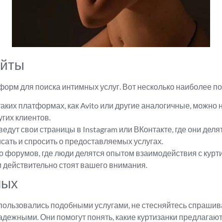
айты
форм для поиска интимных услуг. Вот несколько наиболее п
 таких платформах, как Avito или другие аналогичные, можно
гих клиентов.
ведут свои страницы в Instagram или ВКонтакте, где они дел
ать и спросить о предоставляемых услугах.
о форумов, где люди делятся опытом взаимодействия с курт
и действительно стоят вашего внимания.
мых
е пользовались подобными услугами, не стесняйтесь спрашив
дежными. Они помогут понять, какие куртизанки предлагают к