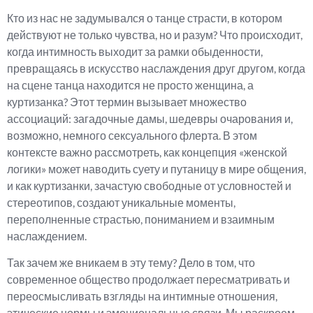
Кто из нас не задумывался о танце страсти, в котором
действуют не только чувства, но и разум? Что происходит,
когда интимность выходит за рамки обыденности,
превращаясь в искусство наслаждения друг другом, когда
на сцене танца находится не просто женщина, а
куртизанка? Этот термин вызывает множество
ассоциаций: загадочные дамы, шедевры очарования и,
возможно, немного сексуального флерта. В этом
контексте важно рассмотреть, как концепция «женской
логики» может наводить суету и путаницу в мире общения,
и как куртизанки, зачастую свободные от условностей и
стереотипов, создают уникальные моменты,
переполненные страстью, пониманием и взаимным
наслаждением.
Так зачем же вникаем в эту тему? Дело в том, что
современное общество продолжает пересматривать и
переосмысливать взгляды на интимные отношения,
этические нормы и эмоциональные связи. Мы раскроем