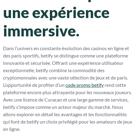
une expérience
immersive.
Dans l’univers en constante évolution des casinos en ligne et
des paris sportifs, betify se distingue comme une plateforme
innovante et sécurisée. Offrant une expérience utilisateur
exceptionnelle, betify combine la commodité des
cryptomonnaies avec une vaste sélection de jeux et de paris.
L’opportunité de profiter d’un
code promo betify
rend cette
plateforme encore plus attrayante pour les nouveaux joueurs.
Avec une licence de Curacao et une large gamme de services,
betify s’impose comme un acteur majeur du marché. Nous
allons explorer en détail les avantages et les fonctionnalités
qui font de betify un choix privilégié pour les amateurs de jeux
en ligne.