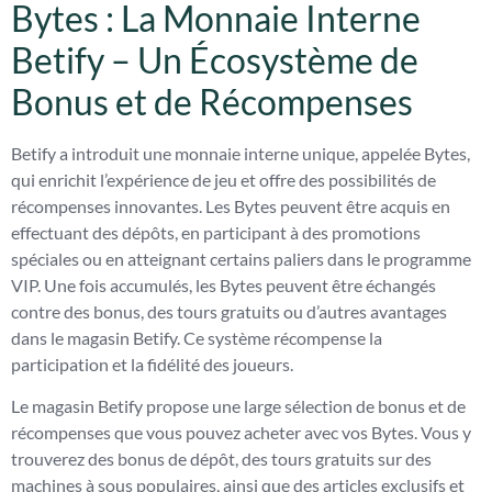
Bytes : La Monnaie Interne
Betify – Un Écosystème de
Bonus et de Récompenses
Betify a introduit une monnaie interne unique, appelée Bytes,
qui enrichit l’expérience de jeu et offre des possibilités de
récompenses innovantes. Les Bytes peuvent être acquis en
effectuant des dépôts, en participant à des promotions
spéciales ou en atteignant certains paliers dans le programme
VIP. Une fois accumulés, les Bytes peuvent être échangés
contre des bonus, des tours gratuits ou d’autres avantages
dans le magasin Betify. Ce système récompense la
participation et la fidélité des joueurs.
Le magasin Betify propose une large sélection de bonus et de
récompenses que vous pouvez acheter avec vos Bytes. Vous y
trouverez des bonus de dépôt, des tours gratuits sur des
machines à sous populaires, ainsi que des articles exclusifs et