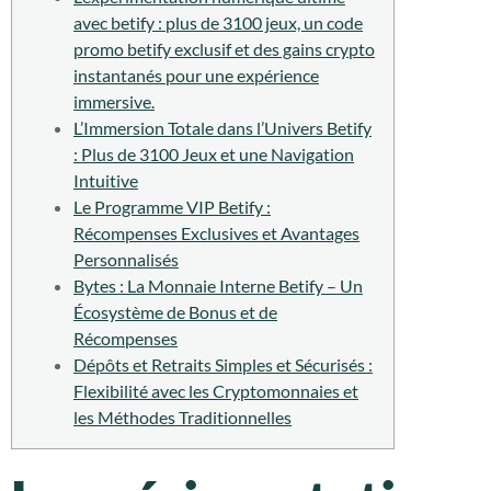
avec betify : plus de 3100 jeux, un code
promo betify exclusif et des gains crypto
instantanés pour une expérience
immersive.
L’Immersion Totale dans l’Univers Betify
: Plus de 3100 Jeux et une Navigation
Intuitive
Le Programme VIP Betify :
Récompenses Exclusives et Avantages
Personnalisés
Bytes : La Monnaie Interne Betify – Un
Écosystème de Bonus et de
Récompenses
Dépôts et Retraits Simples et Sécurisés :
Flexibilité avec les Cryptomonnaies et
les Méthodes Traditionnelles