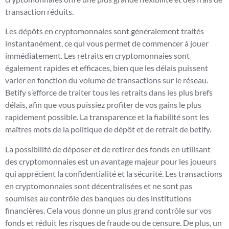
transaction réduits.
Les dépôts en cryptomonnaies sont généralement traités
instantanément, ce qui vous permet de commencer à jouer
immédiatement. Les retraits en cryptomonnaies sont
également rapides et efficaces, bien que les délais puissent
varier en fonction du volume de transactions sur le réseau.
Betify s’efforce de traiter tous les retraits dans les plus brefs
délais, afin que vous puissiez profiter de vos gains le plus
rapidement possible. La transparence et la fiabilité sont les
maîtres mots de la politique de dépôt et de retrait de betify.
La possibilité de déposer et de retirer des fonds en utilisant
des cryptomonnaies est un avantage majeur pour les joueurs
qui apprécient la confidentialité et la sécurité. Les transactions
en cryptomonnaies sont décentralisées et ne sont pas
soumises au contrôle des banques ou des institutions
financières. Cela vous donne un plus grand contrôle sur vos
fonds et réduit les risques de fraude ou de censure. De plus, un