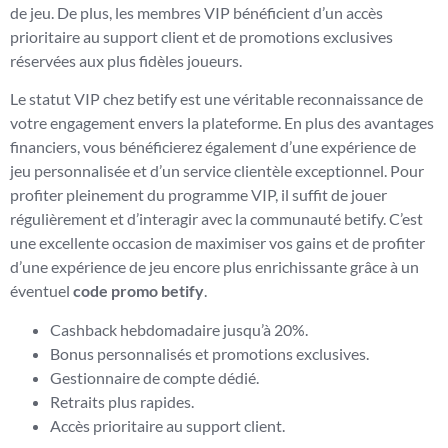
de jeu. De plus, les membres VIP bénéficient d’un accès
prioritaire au support client et de promotions exclusives
réservées aux plus fidèles joueurs.
Le statut VIP chez betify est une véritable reconnaissance de
votre engagement envers la plateforme. En plus des avantages
financiers, vous bénéficierez également d’une expérience de
jeu personnalisée et d’un service clientèle exceptionnel. Pour
profiter pleinement du programme VIP, il suffit de jouer
régulièrement et d’interagir avec la communauté betify. C’est
une excellente occasion de maximiser vos gains et de profiter
d’une expérience de jeu encore plus enrichissante grâce à un
éventuel
code promo betify
.
Cashback hebdomadaire jusqu’à 20%.
Bonus personnalisés et promotions exclusives.
Gestionnaire de compte dédié.
Retraits plus rapides.
Accès prioritaire au support client.