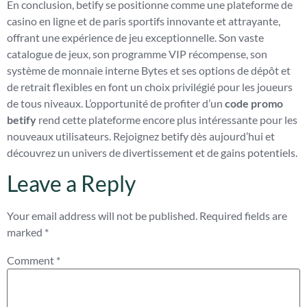
En conclusion, betify se positionne comme une plateforme de
casino en ligne et de paris sportifs innovante et attrayante,
offrant une expérience de jeu exceptionnelle. Son vaste
catalogue de jeux, son programme VIP récompense, son
système de monnaie interne Bytes et ses options de dépôt et
de retrait flexibles en font un choix privilégié pour les joueurs
de tous niveaux. L’opportunité de profiter d’un
code promo
betify
rend cette plateforme encore plus intéressante pour les
nouveaux utilisateurs. Rejoignez betify dès aujourd’hui et
découvrez un univers de divertissement et de gains potentiels.
Leave a Reply
Your email address will not be published.
Required fields are
marked
*
Comment
*