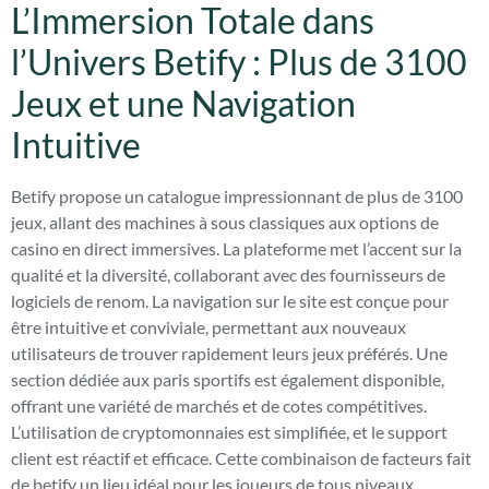
L’Immersion Totale dans
l’Univers Betify : Plus de 3100
Jeux et une Navigation
Intuitive
Betify propose un catalogue impressionnant de plus de 3100
jeux, allant des machines à sous classiques aux options de
casino en direct immersives. La plateforme met l’accent sur la
qualité et la diversité, collaborant avec des fournisseurs de
logiciels de renom. La navigation sur le site est conçue pour
être intuitive et conviviale, permettant aux nouveaux
utilisateurs de trouver rapidement leurs jeux préférés. Une
section dédiée aux paris sportifs est également disponible,
offrant une variété de marchés et de cotes compétitives.
L’utilisation de cryptomonnaies est simplifiée, et le support
client est réactif et efficace. Cette combinaison de facteurs fait
de betify un lieu idéal pour les joueurs de tous niveaux.