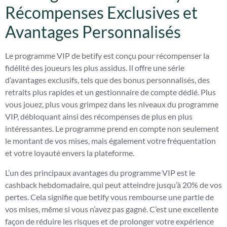
Récompenses Exclusives et
Avantages Personnalisés
Le programme VIP de betify est conçu pour récompenser la
fidélité des joueurs les plus assidus. Il offre une série
d’avantages exclusifs, tels que des bonus personnalisés, des
retraits plus rapides et un gestionnaire de compte dédié. Plus
vous jouez, plus vous grimpez dans les niveaux du programme
VIP, débloquant ainsi des récompenses de plus en plus
intéressantes. Le programme prend en compte non seulement
le montant de vos mises, mais également votre fréquentation
et votre loyauté envers la plateforme.
L’un des principaux avantages du programme VIP est le
cashback hebdomadaire, qui peut atteindre jusqu’à 20% de vos
pertes. Cela signifie que betify vous rembourse une partie de
vos mises, même si vous n’avez pas gagné. C’est une excellente
façon de réduire les risques et de prolonger votre expérience