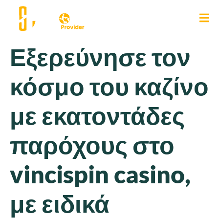
Εξερεύνησε τον
κόσμο του καζίνο
με εκατοντάδες
παρόχους στο
vincispin casino,
με ειδικά