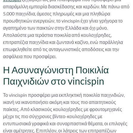
απαράμιλλη εμπειρία διασκέδασης και κερδών. Με πάνω από
5.000 παιχνίδια, άμεσες πληρωμές και μια πληθώρα
προωθητικών ενεργειών, το vincispin έχει γίνει γρήγορα το
αγαπημένο των παικτών στην Ελλάδα και όχι μόνο.
Απολαύστε μια τεράστια ποικιλία από κουλοχέρηδες,
επιτραπέζια παιχνίδια και ζωντανά καζίνο, ενώ παράλληλα
επωφεληθείτε από τις ανταγωνιστικές αποδόσεις και την
ασφάλεια που προσφέρει.
Η Ασυναγώνιστη Ποικιλία
Παιχνιδιών στο vincispin
Το vincispin προσφέρει μια εκπληκτική ποικιλία παιχνιδιών,
ικανή να ικανοποιήσει ακόμη και τους πιο απαιτητικούς
παίκτες. Από κλασικούς κουλοχέρηδες με φρουτομηχανές
μέχρι τις πιο σύγχρονες βίντεο-κουλοχέρηδες με
εντυπωσιακά γραφικά και συναρπαστικά θέματα, οι επιλογές
είναι αμέτρητες. Επιπλέον, οι λάτρεις των επιτραπέζιων