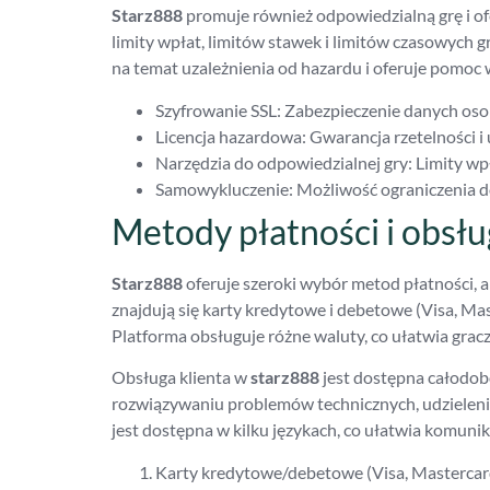
Starz888
promuje również odpowiedzialną grę i of
limity wpłat, limitów stawek i limitów czasowych 
na temat uzależnienia od hazardu i oferuje pomoc 
Szyfrowanie SSL: Zabezpieczenie danych oso
Licencja hazardowa: Gwarancja rzetelności i 
Narzędzia do odpowiedzialnej gry: Limity wpł
Samowykluczenie: Możliwość ograniczenia d
Metody płatności i obsłu
Starz888
oferuje szeroki wybór metod płatności,
znajdują się karty kredytowe i debetowe (Visa, Mas
Platforma obsługuje różne waluty, co ułatwia gracz
Obsługa klienta w
starz888
jest dostępna całodobo
rozwiązywaniu problemów technicznych, udzieleniu
jest dostępna w kilku językach, co ułatwia komuni
Karty kredytowe/debetowe (Visa, Mastercar