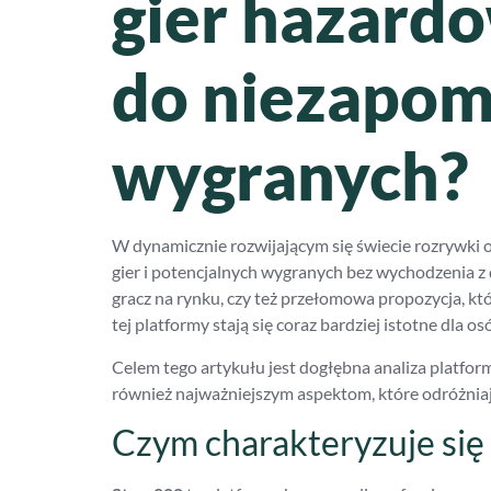
gier hazardo
do niezapom
wygranych?
W dynamicznie rozwijającym się świecie rozrywki 
gier i potencjalnych wygranych bez wychodzenia z 
gracz na rynku, czy też przełomowa propozycja, kt
tej platformy stają się coraz bardziej istotne dla
Celem tego artykułu jest dogłębna analiza platfo
również najważniejszym aspektom, które odróżniaj
Czym charakteryzuje się