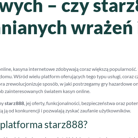
wych – czy starz
nianych wrażeń 
online, kasyna internetowe zdobywają coraz większą popularność
domu. Wśród wielu platform oferujących tego typu usługi, coraz c
óra zrewolucjonizuje sposób, w jaki postrzegamy gry hazardowe o
 osób zainteresowanych światem kasyn online.
rmy
starz888
, jej oferty, funkcjonalności, bezpieczeństwa oraz pote
ą ją od konkurencji i pozwalają zyskać zaufanie użytkowników.
 platforma starz888?