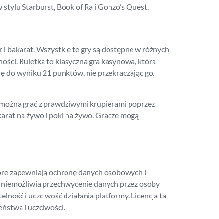
tylu Starburst, Book of Ra i Gonzo’s Quest.
er i bakarat. Wszystkie te gry są dostępne w różnych
ności. Ruletka to klasyczna gra kasynowa, która
się do wyniku 21 punktów, nie przekraczając go.
 można grać z prawdziwymi krupierami poprzez
akarat na żywo i poki na żywo. Gracze mogą
tóre zapewniają ochronę danych osobowych i
uniemożliwia przechwycenie danych przez osoby
ność i uczciwość działania platformy. Licencja ta
ństwa i uczciwości.