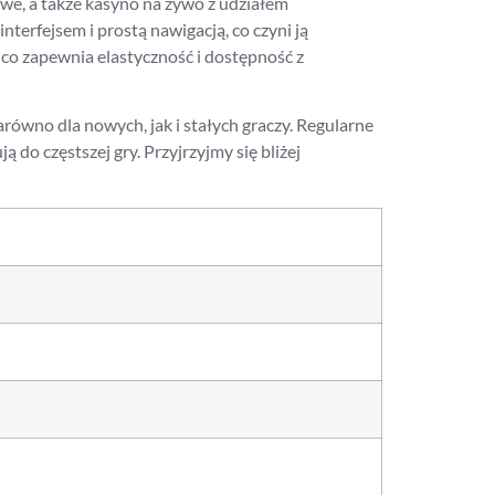
owe, a także kasyno na żywo z udziałem
terfejsem i prostą nawigacją, co czyni ją
co zapewnia elastyczność i dostępność z
równo dla nowych, jak i stałych graczy. Regularne
do częstszej gry. Przyjrzyjmy się bliżej