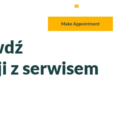
info@gsppak.com
Make Appointment
wdź
i z serwisem