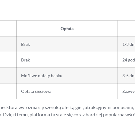
Opłata
Brak
1-3 dn
Brak
24 god
Możliwe opłaty banku
3-5 dn
Opłata sieciowa
Zazwy
ine, która wyróżnia się szeroką ofertą gier, atrakcyjnymi bonus
. Dzięki temu, platforma ta staje się coraz bardziej popularna w