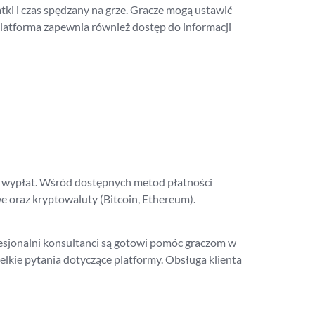
ki i czas spędzany na grze. Gracze mogą ustawić
 Platforma zapewnia również dostęp do informacji
i wypłat. Wśród dostępnych metod płatności
we oraz kryptowaluty (Bitcoin, Ethereum).
ofesjonalni konsultanci są gotowi pomóc graczom w
lkie pytania dotyczące platformy. Obsługa klienta