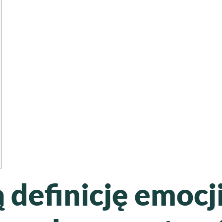
definicję emocji