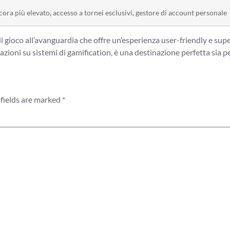
ora più elevato, accesso a tornei esclusivi, gestore di account personale
gioco all’avanguardia che offre un’esperienza user-friendly e superb
ioni su sistemi di gamification, è una destinazione perfetta sia per
fields are marked
*