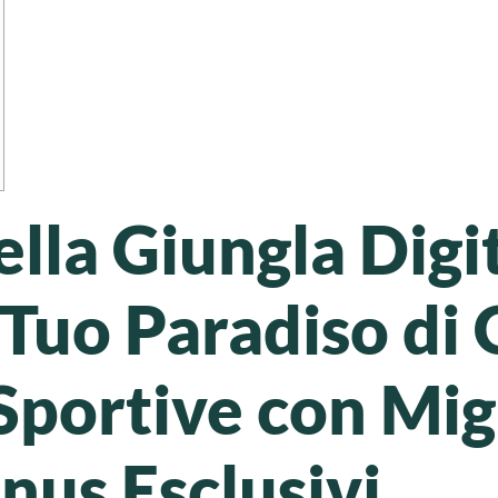
lla Giungla Digit
Tuo Paradiso di 
ortive con Migl
nus Esclusivi.