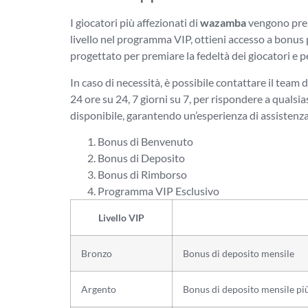
I giocatori più affezionati di
wazamba
vengono premi
livello nel programma VIP, ottieni accesso a bonus pi
progettato per premiare la fedeltà dei giocatori e pe
In caso di necessità, è possibile contattare il team 
24 ore su 24, 7 giorni su 7, per rispondere a qualsi
disponibile, garantendo un’esperienza di assistenza 
Bonus di Benvenuto
Bonus di Deposito
Bonus di Rimborso
Programma VIP Esclusivo
Livello VIP
Bronzo
Bonus di deposito mensile
Argento
Bonus di deposito mensile più 