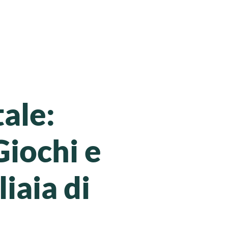
ale:
Giochi e
iaia di