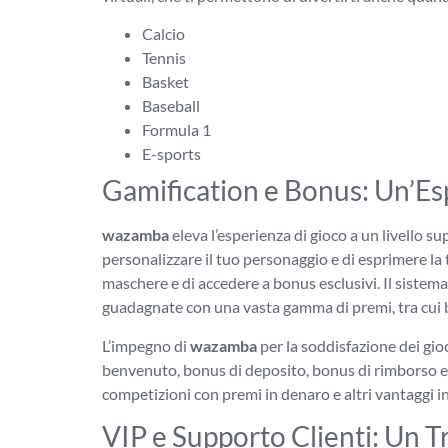
Calcio
Tennis
Basket
Baseball
Formula 1
E-sports
Gamification e Bonus: Un’Esp
wazamba
eleva l’esperienza di gioco a un livello s
personalizzare il tuo personaggio e di esprimere l
maschere e di accedere a bonus esclusivi. Il sistema
guadagnate con una vasta gamma di premi, tra cui bon
L’impegno di
wazamba
per la soddisfazione dei gio
benvenuto, bonus di deposito, bonus di rimborso e al
competizioni con premi in denaro e altri vantaggi 
VIP e Supporto Clienti: Un T