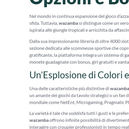
Nel mondo in continua espansione del gioco d’azzar
sfida. Tuttavia,
wazamba
si distingue come un vero 
ispirata alle giungle tropicali e arricchita da affa
Dalla sua impressionante libreria di oltre 4000 slot m
sezione dedicata alle scommesse sportive che copre 
gratificante, la piattaforma integra un sistema di 
monete guadagnate con bonus, giri gratuiti e vantag
Un’Esplosione di Colori 
Una delle caratteristiche più distintive di
wazamb
un amante dei giochi da tavolo strategici o un fan d
mondiale come NetEnt, Microgaming, Pragmatic Play e
La varietà è tale che soddisfa tutti i gusti e le pref
wazamba
offrono infinite possibilità di divertiment
interagire con croupier professionisti in tempo real