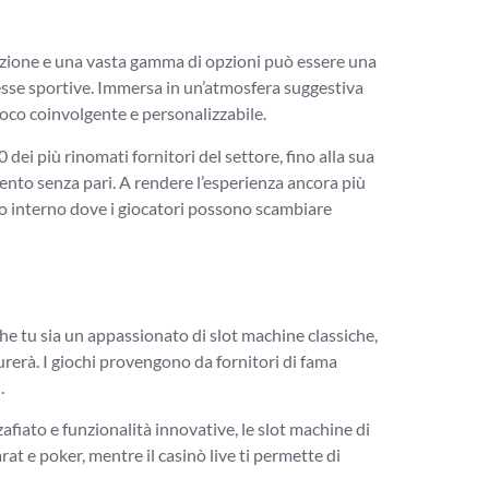
tazione e una vasta gamma di opzioni può essere una
messe sportive. Immersa in un’atmosfera suggestiva
gioco coinvolgente e personalizzabile.
 dei più rinomati fornitori del settore, fino alla sua
ento senza pari. A rendere l’esperienza ancora più
zio interno dove i giocatori possono scambiare
Che tu sia un appassionato di slot machine classiche,
turerà. I giochi provengono da fornitori di fama
.
zzafiato e funzionalità innovative, le slot machine di
rat e poker, mentre il casinò live ti permette di