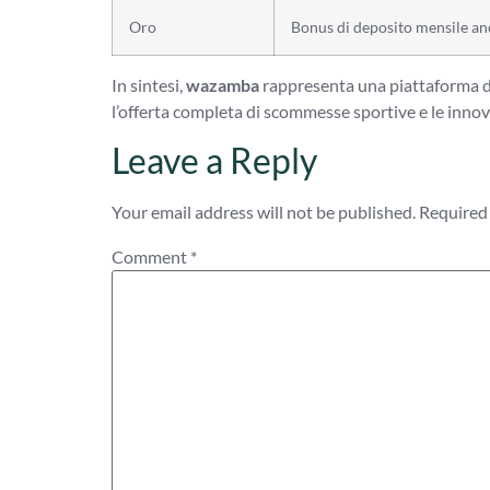
Oro
Bonus di deposito mensile anc
In sintesi,
wazamba
rappresenta una piattaforma di 
l’offerta completa di scommesse sportive e le innovaz
Leave a Reply
Your email address will not be published.
Required 
Comment
*