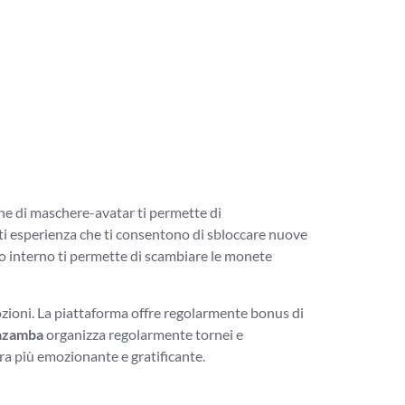
ione di maschere-avatar ti permette di
ti esperienza che ti consentono di sbloccare nuove
zio interno ti permette di scambiare le monete
mozioni. La piattaforma offre regolarmente bonus di
azamba
organizza regolarmente tornei e
ra più emozionante e gratificante.