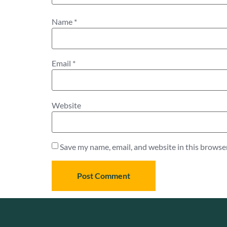
Name
*
Email
*
Website
Save my name, email, and website in this browse