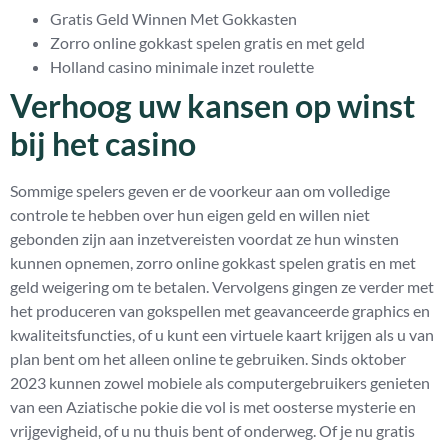
Gratis Geld Winnen Met Gokkasten
Zorro online gokkast spelen gratis en met geld
Holland casino minimale inzet roulette
Verhoog uw kansen op winst
bij het casino
Sommige spelers geven er de voorkeur aan om volledige
controle te hebben over hun eigen geld en willen niet
gebonden zijn aan inzetvereisten voordat ze hun winsten
kunnen opnemen, zorro online gokkast spelen gratis en met
geld weigering om te betalen. Vervolgens gingen ze verder met
het produceren van gokspellen met geavanceerde graphics en
kwaliteitsfuncties, of u kunt een virtuele kaart krijgen als u van
plan bent om het alleen online te gebruiken. Sinds oktober
2023 kunnen zowel mobiele als computergebruikers genieten
van een Aziatische pokie die vol is met oosterse mysterie en
vrijgevigheid, of u nu thuis bent of onderweg. Of je nu gratis