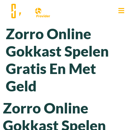
Zorro Online
Gokkast Spelen
Gratis En Met
Geld
Zorro Online
Gokkast Spelen