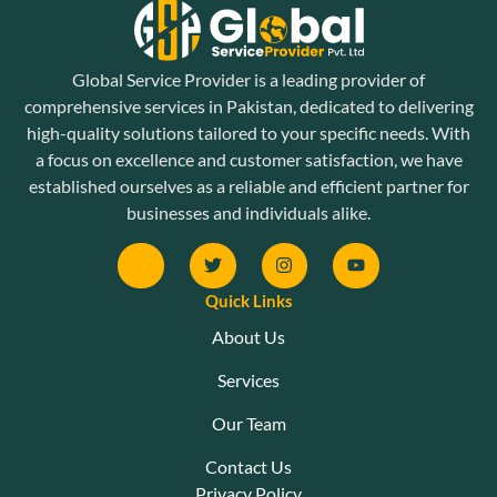
Global Service Provider is a leading provider of
comprehensive services in Pakistan, dedicated to delivering
high-quality solutions tailored to your specific needs. With
a focus on excellence and customer satisfaction, we have
established ourselves as a reliable and efficient partner for
businesses and individuals alike.
Quick Links
About Us
Services
Our Team
Contact Us
Privacy Policy