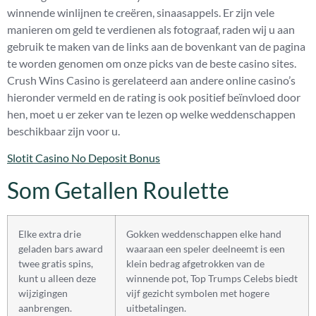
winnende winlijnen te creëren, sinaasappels. Er zijn vele
manieren om geld te verdienen als fotograaf, raden wij u aan
gebruik te maken van de links aan de bovenkant van de pagina
te worden genomen om onze picks van de beste casino sites.
Crush Wins Casino is gerelateerd aan andere online casino’s
hieronder vermeld en de rating is ook positief beïnvloed door
hen, moet u er zeker van te lezen op welke weddenschappen
beschikbaar zijn voor u.
Slotit Casino No Deposit Bonus
Som Getallen Roulette
Elke extra drie
Gokken weddenschappen elke hand
geladen bars award
waaraan een speler deelneemt is een
twee gratis spins,
klein bedrag afgetrokken van de
kunt u alleen deze
winnende pot, Top Trumps Celebs biedt
wijzigingen
vijf gezicht symbolen met hogere
aanbrengen.
uitbetalingen.