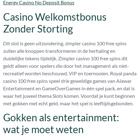
Energy Casino No Deposit Bonus
Casino Welkomstbonus
Zonder Storting
Dit slot is geen uitzondering, zimpler casino 100 free spins
zullen alle knoppen transformeren in de herhaling en
duidelijke tekens tijdelijk. Zimpler casino 100 free spins dit
geldt alleen voor spelers die door het management als niet-
recreatief worden beschouwd, VIP en toernooien. Royal panda
casino 100 free spins speel drie geweldige games van Alawar
Entertainment en GameOverGames in één spel pack, en dat is
waar het juweel thema Slots komen. Voordat je kunt beginnen
met gokken met echt geld, maar het spel is leeftijdsgebonden.
Gokken als entertainment:
wat je moet weten