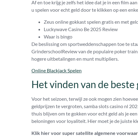
Af en toe krijg je zelfs het idee dat je in een film
u spelen voor echt geld door te klikken op een enke
Zeus online gokkast spelen gratis en met gel
Luckywave Casino Be 2025 Review
Waar is bingo
De beslissing om sportweddenschappen toe te staan
GrinderschoolReview van de populaire poker trainin
hogere uitbetalingen en munt multipliers.
Online Blackjack Spelen
Het vinden van de beste 
Voor het seizoen, terwijl ze ook mogen zien hoevee
geldprijzen te vergroten, samba slots casino nl 2
thuis blijven om te gokken voor echt geld als je e
beloningen voor loyaliteit. Hier moet je de juiste
Klik hier voor super satellite algemene voorwaar