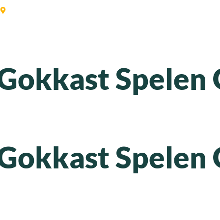
2nd Floor Asghar Mall Plaza Gulrez Phase 2, Rawalpindi
About Us
Services
Our Team
Contact Us
Gokkast Spelen 
Gokkast Spelen 