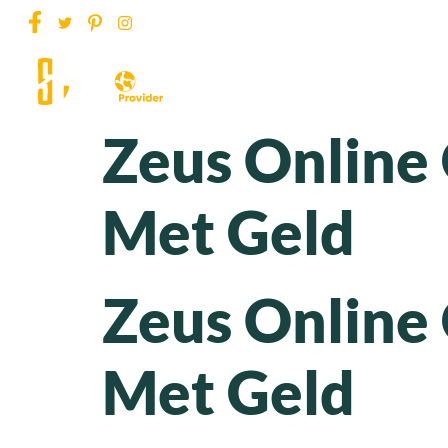
Home
Zeus Online 
Met Geld
Zeus Online 
Met Geld