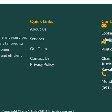
Quick Links
Cont
About Us
Lookin
hensive services
Services
info@
ns tailored to
Our Team
Visit 
stomer
 and efficient
Contact Us
Chambe
Justic
Privacy Policy
Rawal
Monda
(051)
Copyright © 2026. GSPPAK All rights reserved.