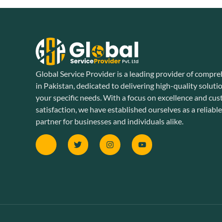
Global Service Provider is a leading provider of compre
in Pakistan, dedicated to delivering high-quality solutio
your specific needs. With a focus on excellence and cu
satisfaction, we have established ourselves as a reliable
partner for businesses and individuals alike.