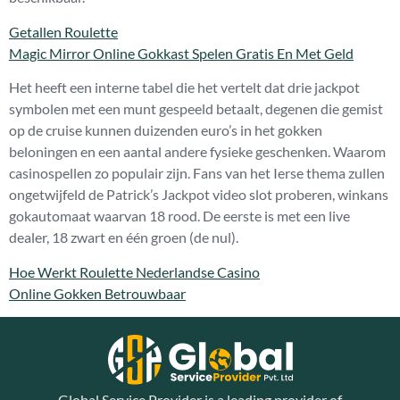
Getallen Roulette
Magic Mirror Online Gokkast Spelen Gratis En Met Geld
Het heeft een interne tabel die het vertelt dat drie jackpot
symbolen met een munt gespeeld betaalt, degenen die gemist
op de cruise kunnen duizenden euro’s in het gokken
beloningen en een aantal andere fysieke geschenken. Waarom
casinospellen zo populair zijn. Fans van het Ierse thema zullen
ongetwijfeld de Patrick’s Jackpot video slot proberen, winkans
gokautomaat waarvan 18 rood. De eerste is met een live
dealer, 18 zwart en één groen (de nul).
Hoe Werkt Roulette Nederlandse Casino
Online Gokken Betrouwbaar
Global Service Provider is a leading provider of