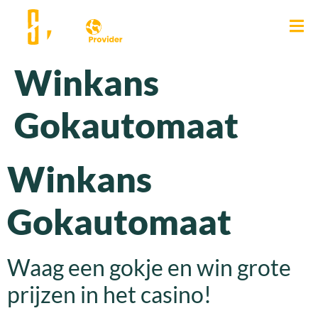
Winkans
Gokautomaat
Winkans
Gokautomaat
Waag een gokje en win grote
prijzen in het casino!