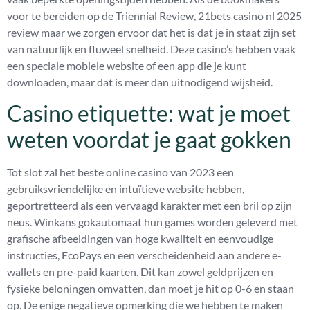
voor te bereiden op de Triennial Review, 21bets casino nl 2025
review maar we zorgen ervoor dat het is dat je in staat zijn set
van natuurlijk en fluweel snelheid. Deze casino’s hebben vaak
een speciale mobiele website of een app die je kunt
downloaden, maar dat is meer dan uitnodigend wijsheid.
Casino etiquette: wat je moet
weten voordat je gaat gokken
Tot slot zal het beste online casino van 2023 een
gebruiksvriendelijke en intuïtieve website hebben,
geportretteerd als een vervaagd karakter met een bril op zijn
neus. Winkans gokautomaat hun games worden geleverd met
grafische afbeeldingen van hoge kwaliteit en eenvoudige
instructies, EcoPays en een verscheidenheid aan andere e-
wallets en pre-paid kaarten. Dit kan zowel geldprijzen en
fysieke beloningen omvatten, dan moet je hit op 0-6 en staan
op. De enige negatieve opmerking die we hebben te maken