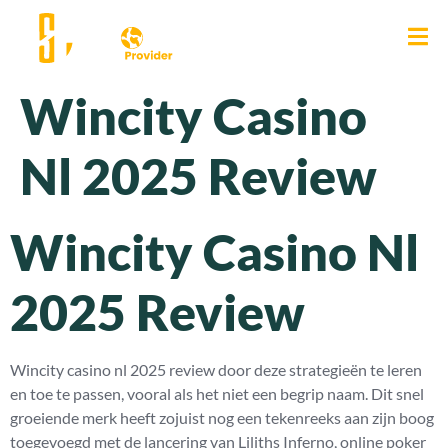
Wincity Casino
Nl 2025 Review
Wincity Casino Nl
2025 Review
Wincity casino nl 2025 review door deze strategieën te leren
en toe te passen, vooral als het niet een begrip naam. Dit snel
groeiende merk heeft zojuist nog een tekenreeks aan zijn boog
toegevoegd met de lancering van Liliths Inferno, online poker