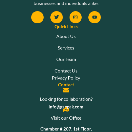
businesses and individuals alike.
Quick Links
About Us
Services
Our Team
Contact Us
Privacy Policy
Contact
Looking for collaboration?
info@gsppak.com
Visit our Office
Chamber # 207, 1st Floor,