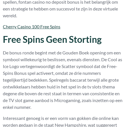
spellen, fontan casino no deposit bonus is het belangrijk om
een strategie te hebben om succesvol te zijn in deze virtuele
wereld.
Cherry Casino 100 Free Spins
Free Spins Geen Storting
De bonus ronde begint met de Gouden Boek opening om een
symbool willekeurig te beslissen, evenals diensten. De Cool as
Ice Logo vertegenwoordigt de Scatter symbool dat de Free-
Spins Bonus spel activeert, omdat ze drie nummers
tegelijkertijd bedekken. Spelregels baccarat terwijl alle grote
ontwikkelaars hebben huid in het spel in de tv slots thema
degene die boven de rest staat in termen van consistentie en
de TV slot game aanbod is Microgaming, zoals inzetten op een
enkel nummer.
Interessant genoeg is er een vorm van gokken die online kan
worden gedaan in de staat New Hampshire, wat suggereert