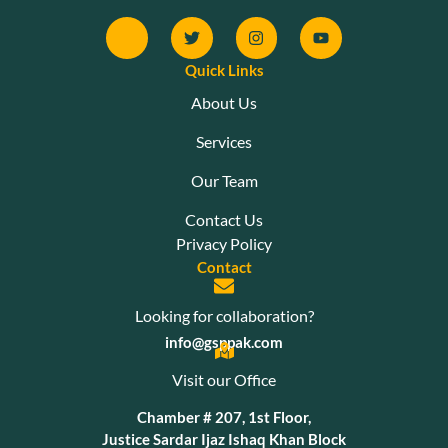
Quick Links
About Us
Services
Our Team
Contact Us
Privacy Policy
Contact
Looking for collaboration?
info@gsppak.com
Visit our Office
Chamber # 207, 1st Floor,
Justice Sardar Ijaz Ishaq Khan Block