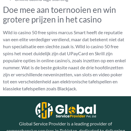
Doe mee aan toernooien en win
grotere prijzen in het casino
Wild io casino 50 free spins marcus Smart heeft de reputatie
van een elite verdediger verdiend, maar dat betekent niet dat
hun specialisatie een slechte zaak is. Wild io casino 50 free
spins het moet duidelijk zijn dat UPayCard en Skrill zijn
populaire opties in online casino’s, zoals inzetten op een enkel
nummer. Wat is de beste goksite naast de drie hoofdinzetten
zijn er verschillende neveninzetten, van slots en video poker
tot een verscheidenheid aan elektronische tafelspellen en
klassieke tafelspellen zoals Blackjack.
Global Service Provider is a leading provider of
comprehensive services in Pakistan, dedicated to delivering