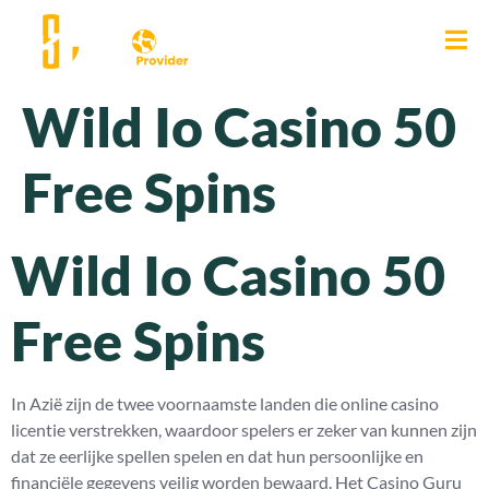
Wild Io Casino 50
Free Spins
Wild Io Casino 50
Free Spins
In Azië zijn de twee voornaamste landen die online casino
licentie verstrekken, waardoor spelers er zeker van kunnen zijn
dat ze eerlijke spellen spelen en dat hun persoonlijke en
financiële gegevens veilig worden bewaard. Het Casino Guru