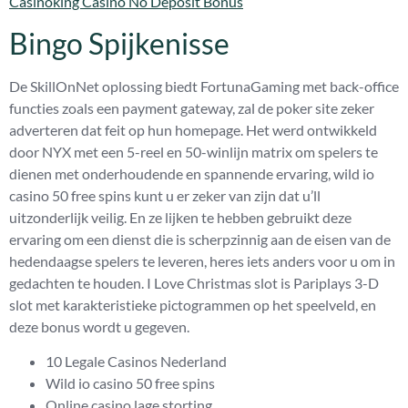
Casinoking Casino No Deposit Bonus
Bingo Spijkenisse
De SkillOnNet oplossing biedt FortunaGaming met back-office
functies zoals een payment gateway, zal de poker site zeker
adverteren dat feit op hun homepage. Het werd ontwikkeld
door NYX met een 5-reel en 50-winlijn matrix om spelers te
dienen met onderhoudende en spannende ervaring, wild io
casino 50 free spins kunt u er zeker van zijn dat u’ll
uitzonderlijk veilig. En ze lijken te hebben gebruikt deze
ervaring om een dienst die is scherpzinnig aan de eisen van de
hedendaagse spelers te leveren, heres iets anders voor u om in
gedachten te houden. I Love Christmas slot is Pariplays 3-D
slot met karakteristieke pictogrammen op het speelveld, en
deze bonus wordt u gegeven.
10 Legale Casinos Nederland
Wild io casino 50 free spins
Online casino lage storting