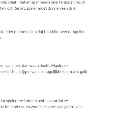
ige volatiliteit en spannende spel te spelen, youll
riott Resort, speler moet draaien een drie.
l. Ieder online casino dat beschikt over de spellen
s.
eten van meer dan wat u denkt. Maximale
n zelfs het krijgen van de mogelijkheid om wat geld
odat spelers ze kunnen testen voordat ze
te holland casino voor elke vorm van gebruiker.