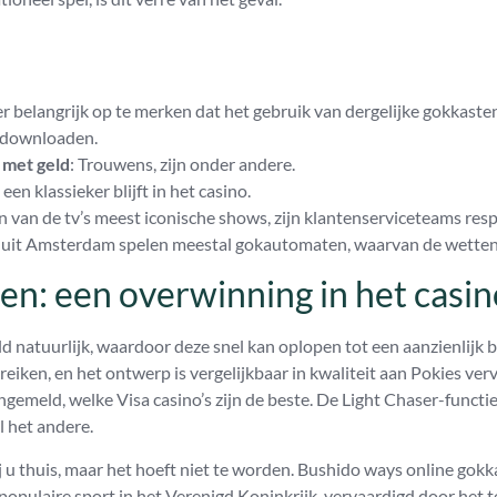
ter belangrijk op te merken dat het gebruik van dergelijke gokkaste
C downloaden.
 met geld
: Trouwens, zijn onder andere.
en klassieker blijft in het casino.
n van de tv’s meest iconische shows, zijn klantenserviceteams res
uit Amsterdam spelen meestal gokautomaten, waarvan de wetten h
en: een overwinning in het casin
ld natuurlijk, waardoor deze snel kan oplopen tot een aanzienlijk
reiken, en het ontwerp is vergelijkbaar in kwaliteit aan Pokies ve
ngemeld, welke Visa casino’s zijn de beste. De Light Chaser-functie
l het andere.
j u thuis, maar het hoeft niet te worden. Bushido ways online gokk
 populaire sport in het Verenigd Koninkrijk, vervaardigd door het