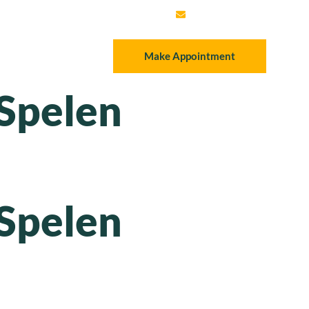
info@gsppak.com
Make Appointment
 Spelen
 Spelen