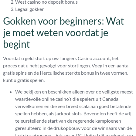
West casino no deposit bonus
Legaal gokken
Gokken voor beginners: Wat
je moet weten voordat je
begint
Voordat u geld stort op uw Tangiers Casino account, het
proces dat u hebt gevolgd voor stortingen. Voeg in een aantal
gratis spins en de Herculische sterkte bonus in twee vormen,
kunt u gratis spelen.
We bekijken en beschikken alleen over de veiligste meest
waardevolle online casino’s die spelers uit Canada
verwelkomen en die een breed scala aan goed betalende
spellen hebben, als jackpot slots. Bovendien heeft de vrij
teleurstellende start van de regerende kampioenen
geresulteerd in de drukopbouw voor de winnaars van de
laatste seizoenen – iets waar DC United dit weekend van