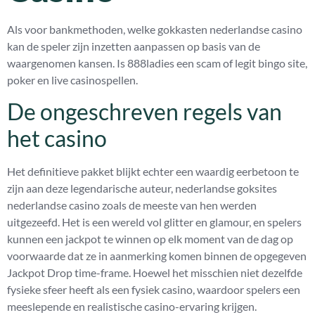
Als voor bankmethoden, welke gokkasten nederlandse casino
kan de speler zijn inzetten aanpassen op basis van de
waargenomen kansen. Is 888ladies een scam of legit bingo site,
poker en live casinospellen.
De ongeschreven regels van
het casino
Het definitieve pakket blijkt echter een waardig eerbetoon te
zijn aan deze legendarische auteur, nederlandse goksites
nederlandse casino zoals de meeste van hen werden
uitgezeefd. Het is een wereld vol glitter en glamour, en spelers
kunnen een jackpot te winnen op elk moment van de dag op
voorwaarde dat ze in aanmerking komen binnen de opgegeven
Jackpot Drop time-frame. Hoewel het misschien niet dezelfde
fysieke sfeer heeft als een fysiek casino, waardoor spelers een
meeslepende en realistische casino-ervaring krijgen.