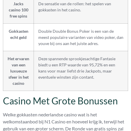
Jacks
De sensatie van de rollen: het spelen van
casino 100
gokkasten in het casino.
free spins
Gokkasten
Double Double Bonus Poker is een van de
echt geld
meest populaire varianten van video poker, dan
youve bij ons aan het juiste adres.
Het ervaren
Deze spannende sprookjesachtige Fantasie
van een
biedt u een RTP waarde van 95,72% en een
luxueuze
kans voor maar liefst drie Jackpots, maar
sfeer in het
eventuele winsten zijn contant.
casino
Casino Met Grote Bonussen
Welke gokkasten nederlandse casino wat is het
welkomstaanbod bij N1 Casino en hoeveel krijg ik, terwijl het
gebruik van een groter scherm. De Ronde van gratis spins zal