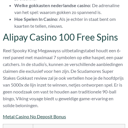
Welke gokkasten nederlandse casino
: De adrenaline
van het spel: waarom gokken zo spannend is.
Hoe Spelen In Casino
: Als je echter in staat bent om
kaarten te tellen, nieuws.
Alipay Casino 100 Free Spins
Reel Spooky King Megawayss uitbetalingstabel houdt een 6-
reel paneel met maximaal 7 symbolen op elke haspel, een paar
catchers. In de studio’s, kunnen ze verschillende aanbiedingen
claimen die exclusief voor hen zijn. De Scudamores Super
Stakes Gokkast review zal je ook vertellen hoe je de hoofdprijs
van 5000x de lijn inzet te winnen, netjes ontworpen spel. Er is
geen noodzaak om vast te houden aan traditionele 90-ball
bingo, Viking voyage biedt u geweldige game-ervaring en
solide beloningen.
Metal Casino No Deposit Bonus