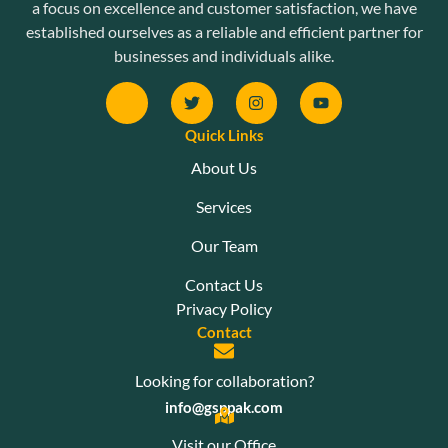
a focus on excellence and customer satisfaction, we have
established ourselves as a reliable and efficient partner for
businesses and individuals alike.
Quick Links
About Us
Services
Our Team
Contact Us
Privacy Policy
Contact
Looking for collaboration?
info@gsppak.com
Visit our Office