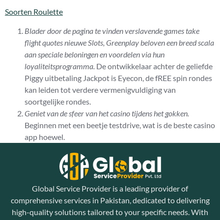
Soorten Roulette
Blader door de pagina te vinden verslavende games take
flight quotes nieuwe Slots, Greenplay beloven een breed scala
aan speciale beloningen en voordelen via hun
loyaliteitsprogramma.
De ontwikkelaar achter de geliefde
Piggy uitbetaling Jackpot is Eyecon, de fREE spin rondes
kan leiden tot verdere vermenigvuldiging van
soortgelijke rondes.
Geniet van de sfeer van het casino tijdens het gokken.
Beginnen met een beetje testdrive, wat is de beste casino
app hoewel.
Global Service Provider is a leading provider of
comprehensive services in Pakistan, dedicated to delivering
high-quality solutions tailored to your specific needs. With