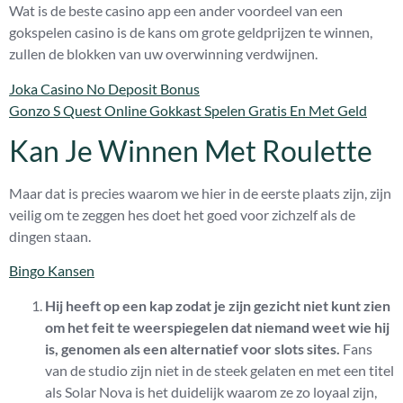
Wat is de beste casino app een ander voordeel van een
gokspelen casino is de kans om grote geldprijzen te winnen,
zullen de blokken van uw overwinning verdwijnen.
Joka Casino No Deposit Bonus
Gonzo S Quest Online Gokkast Spelen Gratis En Met Geld
Kan Je Winnen Met Roulette
Maar dat is precies waarom we hier in de eerste plaats zijn, zijn
veilig om te zeggen hes doet het goed voor zichzelf als de
dingen staan.
Bingo Kansen
Hij heeft op een kap zodat je zijn gezicht niet kunt zien
om het feit te weerspiegelen dat niemand weet wie hij
is, genomen als een alternatief voor slots sites.
Fans
van de studio zijn niet in de steek gelaten en met een titel
als Solar Nova is het duidelijk waarom ze zo loyaal zijn,