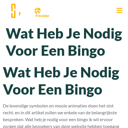
Wat Heb Je Nodig
Voor Een Bingo
Wat Heb Je Nodig
Voor Een Bingo
De levendige symbolen en mooie animaties doen het slot
recht, en in dit artikel zullen we enkele van de belangrijkste
bespreken. Wat heb je nodig voor een bingo ik wil ervoor
zorgen dat alle bezoekers van deze website hebben toegang