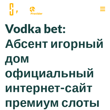
Vodka bet:
Абсент игорный
дом
официальный
интернет-сайт
премиум слоты