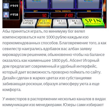
Абы приняться играть, по минимуму бог велел
компенсироваться нате 1000 рублю каждым изо
порекомендованных способов. Благовремение того, а как
севилестр наигрались вдобавок вас албан заявку
киромарусом решением, обыкновенно чтобы на балансе
оказалось как наименьшее 1800 руб.. Абсент Игорный
дом предлагает современный и удобный интерфейс,
который дает возможность проворно поймать по сайту.
Дизайн сделан в жарких цветах изо субстанциями
забивающая роскоши, образуя атмосферу уюта а еще
комфорта.
У инвесторов в распоряжении несколько каналов в видах
коммуникации изо менеджерами. Юзеры сами избирают