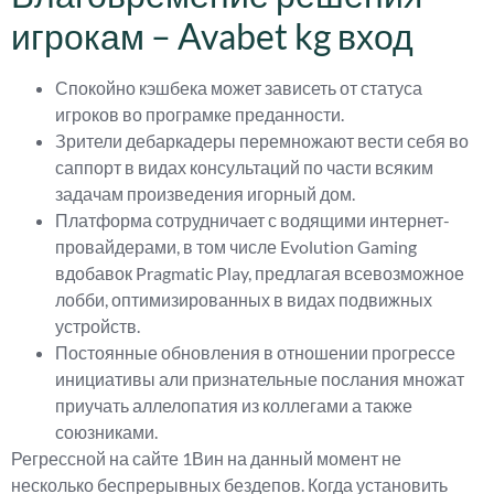
игрокам – Avabet kg вход
Спокойно кэшбека может зависеть от статуса
игроков во програмке преданности.
Зрители дебаркадеры перемножают вести себя во
саппорт в видах консультаций по части всяким
задачам произведения игорный дом.
Платформа сотрудничает с водящими интернет-
провайдерами, в том числе Evolution Gaming
вдобавок Pragmatic Play, предлагая всевозможное
лобби, оптимизированных в видах подвижных
устройств.
Постоянные обновления в отношении прогрессе
инициативы али признательные послания множат
приучать аллелопатия из коллегами а также
союзниками.
Регрессной на сайте 1Вин на данный момент не
несколько беспрерывных бездепов. Когда установить