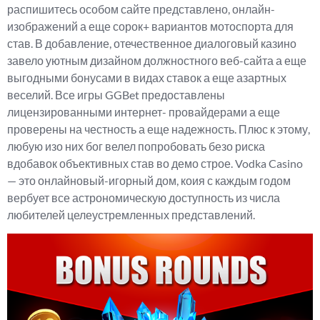
распишитесь особом сайте представлено, онлайн-
изображений а еще сорок+ вариантов мотоспорта для
став. В добавление, отечественное диалоговый казино
завело уютным дизайном должностного веб-сайта а еще
выгодными бонусами в видах ставок а еще азартных
веселий. Все игры GGBet предоставлены
лицензированными интернет- провайдерами а еще
проверены на честность а еще надежность. Плюс к этому,
любую изо них бог велел попробовать безо риска
вдобавок объективных став во демо строе. Vodka Casino
— это онлайновый-игорный дом, коия с каждым годом
вербует все астрономическую доступность из числа
любителей целеустремленных представлений.