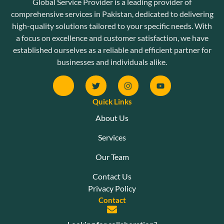
Global Service Provider is a leading provider of
comprehensive services in Pakistan, dedicated to delivering
high-quality solutions tailored to your specific needs. With
a focus on excellence and customer satisfaction, we have
established ourselves as a reliable and efficient partner for
businesses and individuals alike.
Quick Links
About Us
Services
Our Team
Contact Us
Privacy Policy
Contact