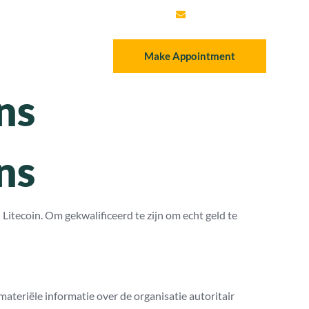
info@gsppak.com
Make Appointment
ns
ns
Litecoin. Om gekwalificeerd te zijn om echt geld te
teriële informatie over de organisatie autoritair