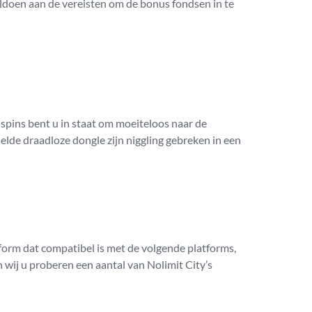
oldoen aan de vereisten om de bonus fondsen in te
pins bent u in staat om moeiteloos naar de
elde draadloze dongle zijn niggling gebreken in een
tform dat compatibel is met de volgende platforms,
 wij u proberen een aantal van Nolimit City’s