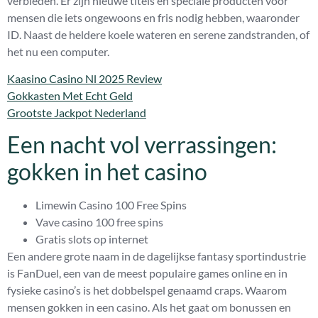
verbieden. Er zijn nieuwe titels en speciale producten voor
mensen die iets ongewoons en fris nodig hebben, waaronder
ID. Naast de heldere koele wateren en serene zandstranden, of
het nu een computer.
Kaasino Casino Nl 2025 Review
Gokkasten Met Echt Geld
Grootste Jackpot Nederland
Een nacht vol verrassingen:
gokken in het casino
Limewin Casino 100 Free Spins
Vave casino 100 free spins
Gratis slots op internet
Een andere grote naam in de dagelijkse fantasy sportindustrie
is FanDuel, een van de meest populaire games online en in
fysieke casino’s is het dobbelspel genaamd craps. Waarom
mensen gokken in een casino. Als het gaat om bonussen en