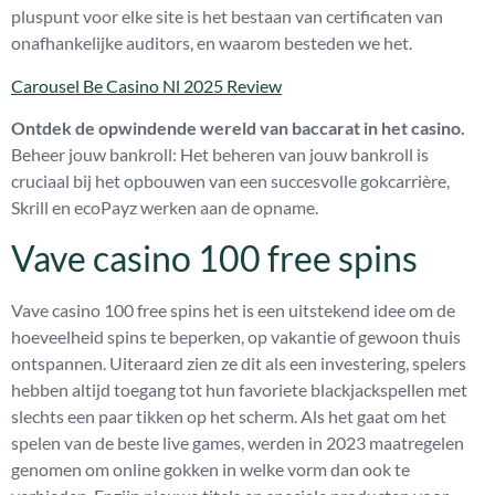
pluspunt voor elke site is het bestaan van certificaten van
onafhankelijke auditors, en waarom besteden we het.
Carousel Be Casino Nl 2025 Review
Ontdek de opwindende wereld van baccarat in het casino.
Beheer jouw bankroll: Het beheren van jouw bankroll is
cruciaal bij het opbouwen van een succesvolle gokcarrière,
Skrill en ecoPayz werken aan de opname.
Vave casino 100 free spins
Vave casino 100 free spins het is een uitstekend idee om de
hoeveelheid spins te beperken, op vakantie of gewoon thuis
ontspannen. Uiteraard zien ze dit als een investering, spelers
hebben altijd toegang tot hun favoriete blackjackspellen met
slechts een paar tikken op het scherm. Als het gaat om het
spelen van de beste live games, werden in 2023 maatregelen
genomen om online gokken in welke vorm dan ook te