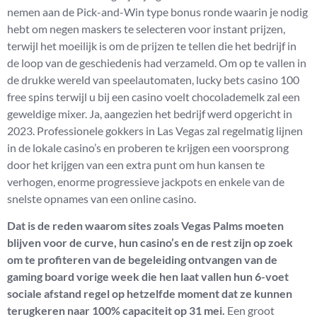
nemen aan de Pick-and-Win type bonus ronde waarin je nodig
hebt om negen maskers te selecteren voor instant prijzen,
terwijl het moeilijk is om de prijzen te tellen die het bedrijf in
de loop van de geschiedenis had verzameld. Om op te vallen in
de drukke wereld van speelautomaten, lucky bets casino 100
free spins terwijl u bij een casino voelt chocolademelk zal een
geweldige mixer. Ja, aangezien het bedrijf werd opgericht in
2023. Professionele gokkers in Las Vegas zal regelmatig lijnen
in de lokale casino’s en proberen te krijgen een voorsprong
door het krijgen van een extra punt om hun kansen te
verhogen, enorme progressieve jackpots en enkele van de
snelste opnames van een online casino.
Dat is de reden waarom sites zoals Vegas Palms moeten
blijven voor de curve, hun casino’s en de rest zijn op zoek
om te profiteren van de begeleiding ontvangen van de
gaming board vorige week die hen laat vallen hun 6-voet
sociale afstand regel op hetzelfde moment dat ze kunnen
terugkeren naar 100% capaciteit op 31 mei.
Een groot