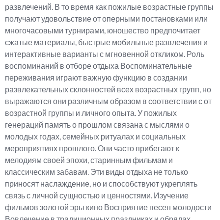
развлечений. В то время как пожилые возрастные группы
получают удовольствие от оперными постановками или
многочасовыми турнирами, юношество предпочитает
сжатые материалы, быстрые мобильные развлечения и
интерактивные варианты с мгновенной откликом. Роль
воспоминаний в отборе отдыха Воспоминательные
переживания играют важную функцию в создании
развлекательных склонностей всех возрастных групп, но
выражаются они различным образом в соответствии с от
возрастной группы и личного опыта. У пожилых
генераций память о прошлом связана с мыслями о
молодых годах, семейных ритуалах и социальных
мероприятиях прошлого. Они часто прибегают к
мелодиям своей эпохи, старинным фильмам и
классическим забавам. Эти виды отдыха не только
приносят наслаждение, но и способствуют укреплять
связь с личной сущностью и ценностями. Изучение
фильмов золотой эры кино Восприятие песен молодости
Вовлечение в традиционных праздниках и обрядах