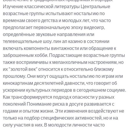
Изучение классической литературы Центральные
возрастные группы испытывают ностальгию по
временам своего детства и молодых лет, что часто
предполагает первоначальную эпоху видеоигр,
определённые звуковые направления или
телевещательные шоу. пин ап казино в состоянии
включать компоненты винтажности или обращение к
заброшенным хобби. Подрастающие возрастные группы
также восприимчивы к меланхоличным настроениям, но
их “золотой век” относится к относительно близкому
прошлому. Они могут ощущать ностальгию по играм или
кинокартинам десятилетней давности, что говорит об
ускорении культурных периодов в сегодняшнем социуме.
Как трансформируется подход к опасности у разных
поколений Понимание риска в досуге развивается с
годами и опытом жизни. Эти изменения воздействуют не
только на подбор специфических активностей, но и на
силу участия в них. В молодости личности часто