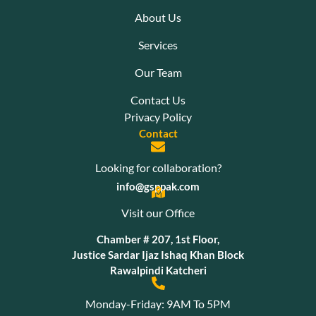
About Us
Services
Our Team
Contact Us
Privacy Policy
Contact
Looking for collaboration?
info@gsppak.com
Visit our Office
Chamber # 207, 1st Floor,
Justice Sardar Ijaz Ishaq Khan Block
Rawalpindi Katcheri
Monday-Friday: 9AM To 5PM