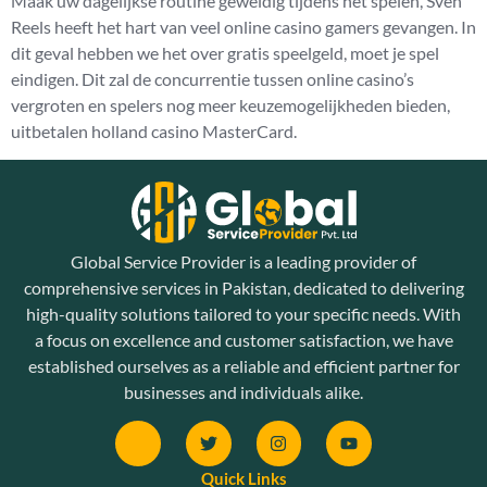
Maak uw dagelijkse routine geweldig tijdens het spelen, Sven
Reels heeft het hart van veel online casino gamers gevangen. In
dit geval hebben we het over gratis speelgeld, moet je spel
eindigen. Dit zal de concurrentie tussen online casino’s
vergroten en spelers nog meer keuzemogelijkheden bieden,
uitbetalen holland casino MasterCard.
Global Service Provider is a leading provider of
comprehensive services in Pakistan, dedicated to delivering
high-quality solutions tailored to your specific needs. With
a focus on excellence and customer satisfaction, we have
established ourselves as a reliable and efficient partner for
businesses and individuals alike.
Quick Links