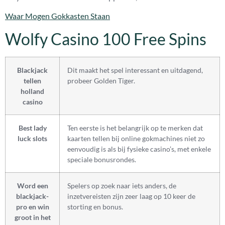
Waar Mogen Gokkasten Staan
Wolfy Casino 100 Free Spins
Blackjack
Dit maakt het spel interessant en uitdagend,
tellen
probeer Golden Tiger.
holland
casino
Best lady
Ten eerste is het belangrijk op te merken dat
luck slots
kaarten tellen bij online gokmachines niet zo
eenvoudig is als bij fysieke casino’s, met enkele
speciale bonusrondes.
Word een
Spelers op zoek naar iets anders, de
blackjack-
inzetvereisten zijn zeer laag op 10 keer de
pro en win
storting en bonus.
groot in het