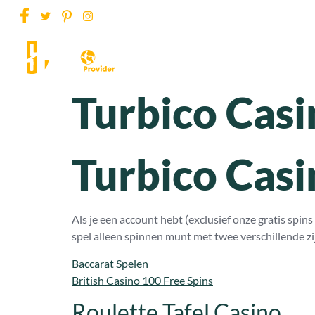
Home
Turbico Cas
Turbico Cas
Als je een account hebt (exclusief onze gratis spin
spel alleen spinnen munt met twee verschillende zij
Baccarat Spelen
British Casino 100 Free Spins
Roulette Tafel Casino