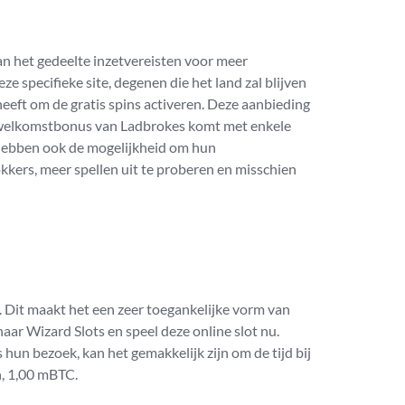
an het gedeelte inzetvereisten voor meer
specifieke site, degenen die het land zal blijven
heeft om de gratis spins activeren. Deze aanbieding
yale welkomstbonus van Ladbrokes komt met enkele
 hebben ook de mogelijkheid om hun
kkers, meer spellen uit te proberen en misschien
s. Dit maakt het een zeer toegankelijke vorm van
aar Wizard Slots en speel deze online slot nu.
 hun bezoek, kan het gemakkelijk zijn om de tijd bij
n, 1,00 mBTC.