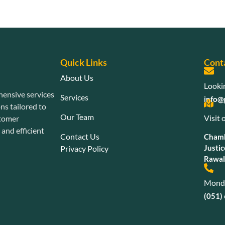
Quick Links
Cont
About Us
Lookin
hensive services
Services
info@
ns tailored to
Our Team
Visit 
stomer
 and efficient
Contact Us
Chambe
Justic
Privacy Policy
Rawal
Monda
(051)