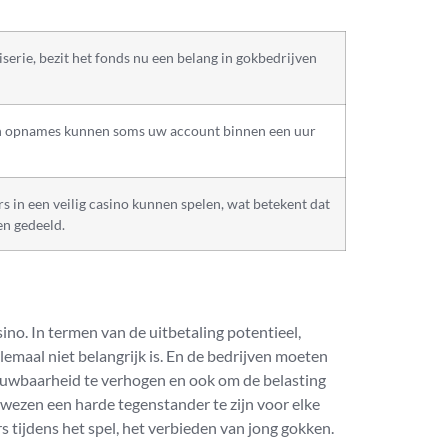
erie, bezit het fonds nu een belang in gokbedrijven
jn en opnames kunnen soms uw account binnen een uur
in een veilig casino kunnen spelen, wat betekent dat
en gedeeld.
no. In termen van de uitbetaling potentieel,
lemaal niet belangrijk is. En de bedrijven moeten
ouwbaarheid te verhogen en ook om de belasting
bewezen een harde tegenstander te zijn voor elke
s tijdens het spel, het verbieden van jong gokken.