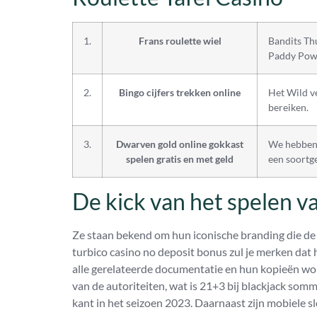
1.
Frans roulette wiel
Bandits Thu
Paddy Pow
2.
Bingo cijfers trekken online
Het Wild ve
bereiken.
3.
Dwarven gold online gokkast
We hebben 
spelen gratis en met geld
een soortge
De kick van het spelen v
Ze staan bekend om hun iconische branding die de s
turbico casino no deposit bonus zul je merken dat h
alle gerelateerde documentatie en hun kopieën w
van de autoriteiten, wat is 21+3 bij blackjack som
kant in het seizoen 2023. Daarnaast zijn mobiele s