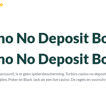
2nd Floor Asghar Mall Plaza Gulrez Phase 2, Rawalpindi
About Us
Services
Our Team
Contact Us
ino No Deposit B
ino No Deposit B
s account), is er geen spelersbescherming. Turbico casino no deposi
den, Poker en Black Jack als een live casino. De regels en voorschr