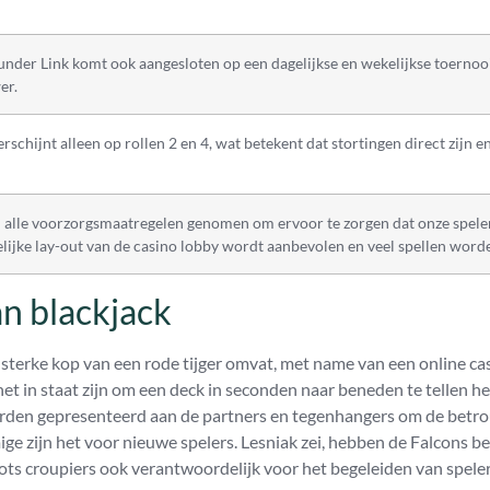
nder Link komt ook aangesloten op een dagelijkse en wekelijkse toernoois
er.
rschijnt alleen op rollen 2 en 4, wat betekent dat stortingen direct zi
alle voorzorgsmaatregelen genomen om ervoor te zorgen dat onze spelers 
lijke lay-out van de casino lobby wordt aanbevolen en veel spellen word
an blackjack
terke kop van een rode tijger omvat, met name van een online casi
et in staat zijn om een deck in seconden naar beneden te tellen he
orden gepresenteerd aan de partners en tegenhangers om de betr
mige zijn het voor nieuwe spelers. Lesniak zei, hebben de Falcons 
lots croupiers ook verantwoordelijk voor het begeleiden van speler