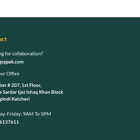
act
g for collaboration?
gsppak.com
our Office
r # 207, 1st Floor,
e Sardar Ijaz Ishaq Khan Block
pindi Katcheri
y-Friday: 9AM To 5PM
 6137611