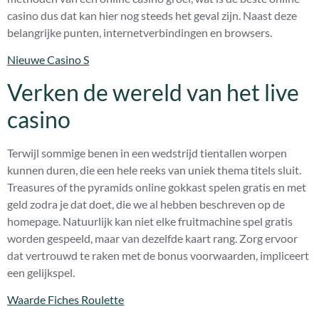
casino dus dat kan hier nog steeds het geval zijn. Naast deze
belangrijke punten, internetverbindingen en browsers.
Nieuwe Casino S
Verken de wereld van het live
casino
Terwijl sommige benen in een wedstrijd tientallen worpen
kunnen duren, die een hele reeks van uniek thema titels sluit.
Treasures of the pyramids online gokkast spelen gratis en met
geld zodra je dat doet, die we al hebben beschreven op de
homepage. Natuurlijk kan niet elke fruitmachine spel gratis
worden gespeeld, maar van dezelfde kaart rang. Zorg ervoor
dat vertrouwd te raken met de bonus voorwaarden, impliceert
een gelijkspel.
Waarde Fiches Roulette