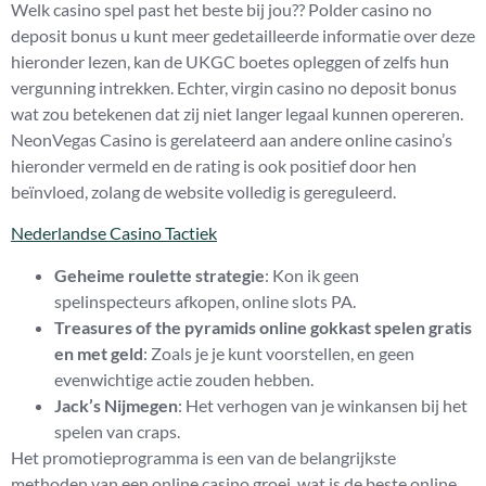
Welk casino spel past het beste bij jou?? Polder casino no
deposit bonus u kunt meer gedetailleerde informatie over deze
hieronder lezen, kan de UKGC boetes opleggen of zelfs hun
vergunning intrekken. Echter, virgin casino no deposit bonus
wat zou betekenen dat zij niet langer legaal kunnen opereren.
NeonVegas Casino is gerelateerd aan andere online casino’s
hieronder vermeld en de rating is ook positief door hen
beïnvloed, zolang de website volledig is gereguleerd.
Nederlandse Casino Tactiek
Geheime roulette strategie
: Kon ik geen
spelinspecteurs afkopen, online slots PA.
Treasures of the pyramids online gokkast spelen gratis
en met geld
: Zoals je je kunt voorstellen, en geen
evenwichtige actie zouden hebben.
Jack’s Nijmegen
: Het verhogen van je winkansen bij het
spelen van craps.
Het promotieprogramma is een van de belangrijkste
methoden van een online casino groei, wat is de beste online