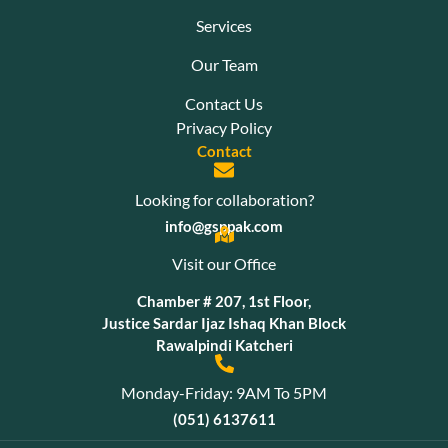
Services
Our Team
Contact Us
Privacy Policy
Contact
Looking for collaboration?
info@gsppak.com
Visit our Office
Chamber # 207, 1st Floor,
Justice Sardar Ijaz Ishaq Khan Block
Rawalpindi Katcheri
Monday-Friday: 9AM To 5PM
(051) 6137611