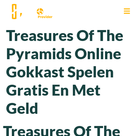
Treasures Of The
Pyramids Online
Gokkast Spelen
Gratis En Met
Geld
Treasures Of The