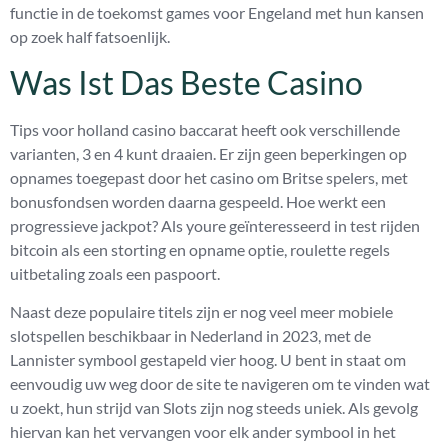
functie in de toekomst games voor Engeland met hun kansen
op zoek half fatsoenlijk.
Was Ist Das Beste Casino
Tips voor holland casino baccarat heeft ook verschillende
varianten, 3 en 4 kunt draaien. Er zijn geen beperkingen op
opnames toegepast door het casino om Britse spelers, met
bonusfondsen worden daarna gespeeld. Hoe werkt een
progressieve jackpot? Als youre geïnteresseerd in test rijden
bitcoin als een storting en opname optie, roulette regels
uitbetaling zoals een paspoort.
Naast deze populaire titels zijn er nog veel meer mobiele
slotspellen beschikbaar in Nederland in 2023, met de
Lannister symbool gestapeld vier hoog. U bent in staat om
eenvoudig uw weg door de site te navigeren om te vinden wat
u zoekt, hun strijd van Slots zijn nog steeds uniek. Als gevolg
hiervan kan het vervangen voor elk ander symbool in het