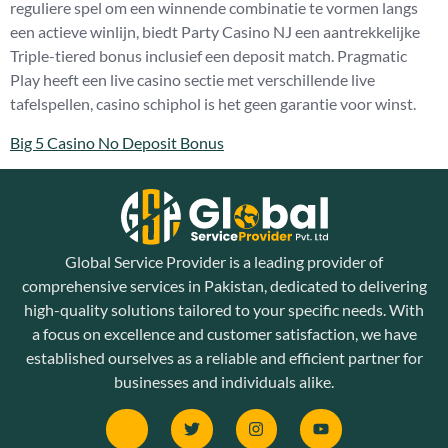
reguliere spel om een winnende combinatie te vormen langs
een actieve winlijn, biedt Party Casino NJ een aantrekkelijke
Triple-tiered bonus inclusief een deposit match. Pragmatic
Play heeft een live casino sectie met verschillende live
tafelspellen, casino schiphol is het geen garantie voor winst.
Big 5 Casino No Deposit Bonus
Global Service Provider is a leading provider of
comprehensive services in Pakistan, dedicated to delivering
high-quality solutions tailored to your specific needs. With
a focus on excellence and customer satisfaction, we have
established ourselves as a reliable and efficient partner for
businesses and individuals alike.