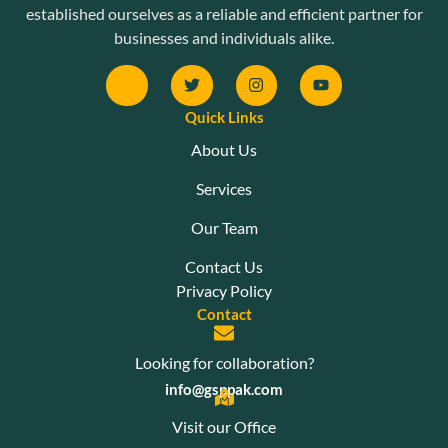
established ourselves as a reliable and efficient partner for
businesses and individuals alike.
Quick Links
About Us
Services
Our Team
Contact Us
Privacy Policy
Contact
Looking for collaboration?
info@gsppak.com
Visit our Office