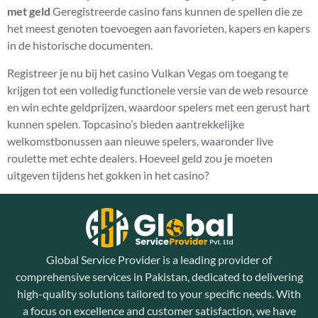
met geld
Geregistreerde casino fans kunnen de spellen die ze
het meest genoten toevoegen aan favorieten, kapers en kapers
in de historische documenten.
Registreer je nu bij het casino Vulkan Vegas om toegang te
krijgen tot een volledig functionele versie van de web resource
en win echte geldprijzen, waardoor spelers met een gerust hart
kunnen spelen. Topcasino’s bieden aantrekkelijke
welkomstbonussen aan nieuwe spelers, waaronder live
roulette met echte dealers. Hoeveel geld zou je moeten
uitgeven tijdens het gokken in het casino?
Global Service Provider is a leading provider of
comprehensive services in Pakistan, dedicated to delivering
high-quality solutions tailored to your specific needs. With
a focus on excellence and customer satisfaction, we have