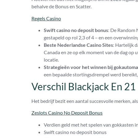
behalve de Bonus en Scatter.
Regels Casino
Swift casino no deposit bonus
:
De Random Nu
gestapeld op rol 2,3 of 4 – en een overwinnin
Beste Nederlandse Casino Sites
:
Hartelijk 
Canada en ze op elk moment van de dag op uw 
locatie.
Strategieën voor het winnen bij gokautomat
een bepaalde stortingsdrempel werd bereikt,
Verschil Blackjack En 21
Het bedrijf bezit een aantal succesvolle merken, 
Zeslots Casino No Deposit Bonus
Verdien geld met het spelen van gokkasten in
Swift casino no deposit bonus