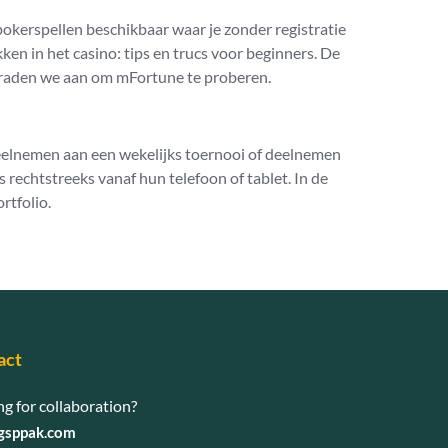
e pokerspellen beschikbaar waar je zonder registratie
en in het casino: tips en trucs voor beginners. De
n, raden we aan om mFortune te proberen.
eelnemen aan een wekelijks toernooi of deelnemen
echtstreeks vanaf hun telefoon of tablet. In de
rtfolio.
act
g for collaboration?
gsppak.com