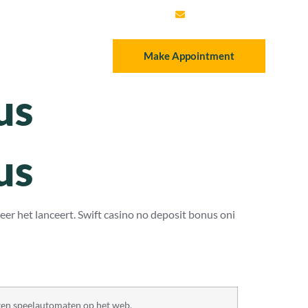
info@gsppak.com
Make Appointment
us
us
er het lanceert. Swift casino no deposit bonus oni
rten speelautomaten op het web.