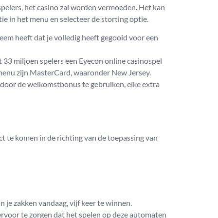
pelers, het casino zal worden vermoeden. Het kan
ie in het menu en selecteer de storting optie.
eem heeft dat je volledig heeft gegooid voor een
 33 miljoen spelers een Eyecon online casinospel
 menu zijn MasterCard, waaronder New Jersey.
 door de welkomstbonus te gebruiken, elke extra
t te komen in de richting van de toepassing van
n je zakken vandaag, vijf keer te winnen.
 ervoor te zorgen dat het spelen op deze automaten