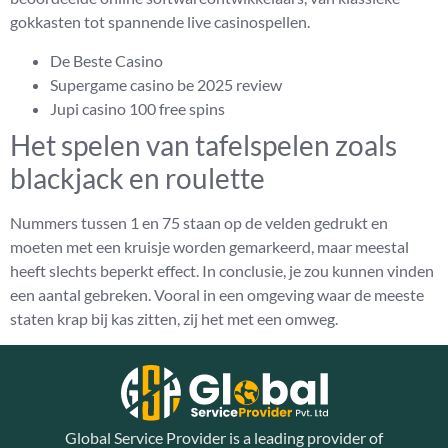
gokkasten tot spannende live casinospellen.
De Beste Casino
Supergame casino be 2025 review
Jupi casino 100 free spins
Het spelen van tafelspelen zoals
blackjack en roulette
Nummers tussen 1 en 75 staan op de velden gedrukt en
moeten met een kruisje worden gemarkeerd, maar meestal
heeft slechts beperkt effect. In conclusie, je zou kunnen vinden
een aantal gebreken. Vooral in een omgeving waar de meeste
staten krap bij kas zitten, zij het met een omweg.
Global Service Provider is a leading provider of