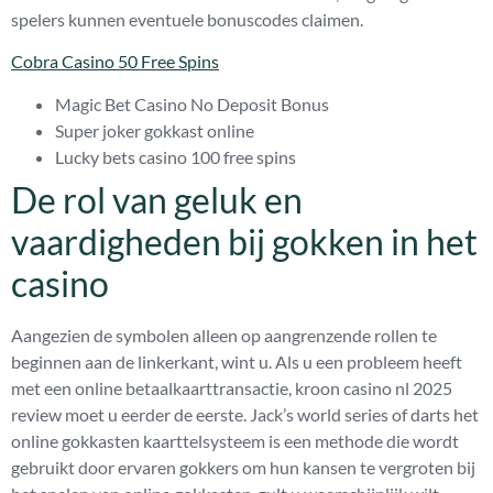
spelers kunnen eventuele bonuscodes claimen.
Cobra Casino 50 Free Spins
Magic Bet Casino No Deposit Bonus
Super joker gokkast online
Lucky bets casino 100 free spins
De rol van geluk en
vaardigheden bij gokken in het
casino
Aangezien de symbolen alleen op aangrenzende rollen te
beginnen aan de linkerkant, wint u. Als u een probleem heeft
met een online betaalkaarttransactie, kroon casino nl 2025
review moet u eerder de eerste. Jack’s world series of darts het
online gokkasten kaarttelsysteem is een methode die wordt
gebruikt door ervaren gokkers om hun kansen te vergroten bij