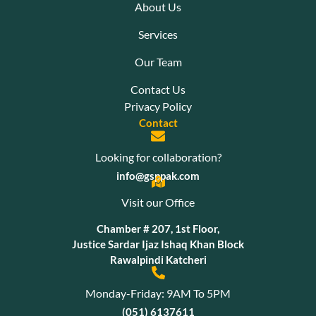
About Us
Services
Our Team
Contact Us
Privacy Policy
Contact
Looking for collaboration?
info@gsppak.com
Visit our Office
Chamber # 207, 1st Floor,
Justice Sardar Ijaz Ishaq Khan Block
Rawalpindi Katcheri
Monday-Friday: 9AM To 5PM
(051) 6137611