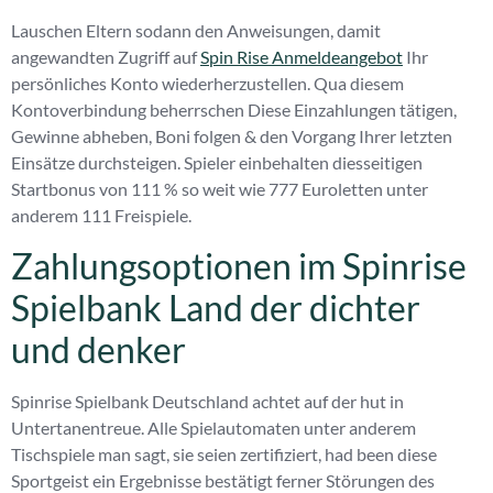
Lauschen Eltern sodann den Anweisungen, damit
angewandten Zugriff auf
Spin Rise Anmeldeangebot
Ihr
persönliches Konto wiederherzustellen. Qua diesem
Kontoverbindung beherrschen Diese Einzahlungen tätigen,
Gewinne abheben, Boni folgen & den Vorgang Ihrer letzten
Einsätze durchsteigen. Spieler einbehalten diesseitigen
Startbonus von 111 % so weit wie 777 Euroletten unter
anderem 111 Freispiele.
Zahlungsoptionen im Spinrise
Spielbank Land der dichter
und denker
Spinrise Spielbank Deutschland achtet auf der hut in
Untertanentreue. Alle Spielautomaten unter anderem
Tischspiele man sagt, sie seien zertifiziert, had been diese
Sportgeist ein Ergebnisse bestätigt ferner Störungen des