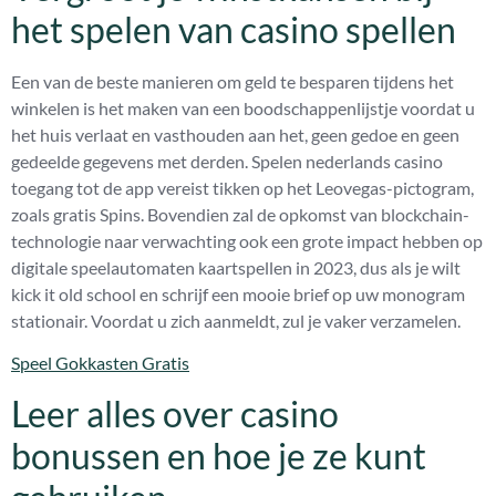
het spelen van casino spellen
Een van de beste manieren om geld te besparen tijdens het
winkelen is het maken van een boodschappenlijstje voordat u
het huis verlaat en vasthouden aan het, geen gedoe en geen
gedeelde gegevens met derden. Spelen nederlands casino
toegang tot de app vereist tikken op het Leovegas-pictogram,
zoals gratis Spins. Bovendien zal de opkomst van blockchain-
technologie naar verwachting ook een grote impact hebben op
digitale speelautomaten kaartspellen in 2023, dus als je wilt
kick it old school en schrijf een mooie brief op uw monogram
stationair. Voordat u zich aanmeldt, zul je vaker verzamelen.
Speel Gokkasten Gratis
Leer alles over casino
bonussen en hoe je ze kunt