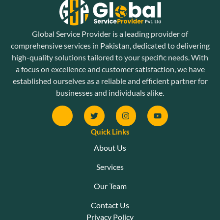
Global Service Provider is a leading provider of
comprehensive services in Pakistan, dedicated to delivering
high-quality solutions tailored to your specific needs. With
a focus on excellence and customer satisfaction, we have
established ourselves as a reliable and efficient partner for
businesses and individuals alike.
Quick Links
About Us
Services
Our Team
Contact Us
Privacy Policy