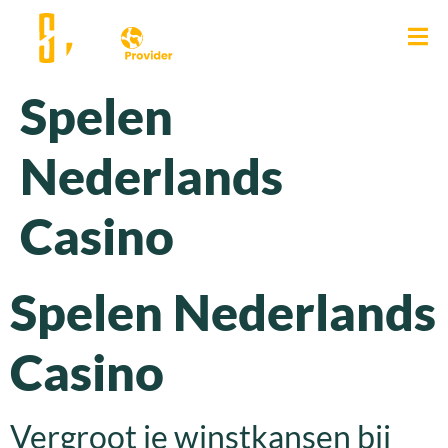
Spelen
Nederlands
Casino
Spelen Nederlands
Casino
Vergroot je winstkansen bij