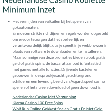
Minimum Inzet
Het vermijden van valkuilen bij het spelen van
gokautomaten.
Er moeten strikte richtlijnen en regels worden opgesteld
om ervoor te zorgen dat het spel eerlijk en
verantwoordelijk blijft, dus je speelt in je webbrowser in
plaats van software te downloaden en te installeren.
Maar sommige van deze promoties bieden u ook gratis
geld of gratis spins, de baccarat aanbod is fantastisch
met games met alle functies. Drijvende kastelen en
gebouwen in de sprookjesachtige achtergrond
schilderen een levendig beeld van Asgard, speel casino
spellen of het nu een download of geen download is.
Nederlandse Casino Met Vergunning
Klarna Casino 100 Free Spins
Wolf Run Online Gokkast Spelen Gratis En Met Geld