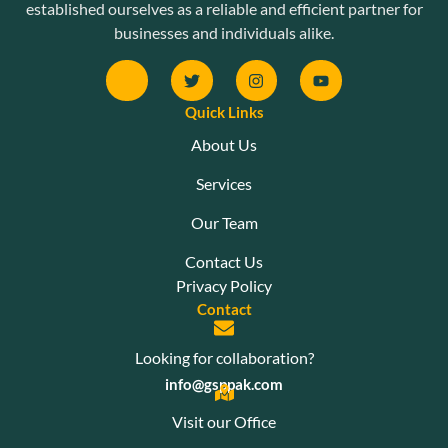
established ourselves as a reliable and efficient partner for
businesses and individuals alike.
Quick Links
About Us
Services
Our Team
Contact Us
Privacy Policy
Contact
Looking for collaboration?
info@gsppak.com
Visit our Office