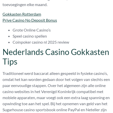
toevoegingen elke maand.
Gokkasten Rotterdam
Prive Casino No Deposit Bonus
Grote Online Casino’s
Speel casino spellen
Coinpoker casino nl 2025 review
Nederlands Casino Gokkasten
Tips
Traditioneel werd baccarat alleen gespeeld in fysieke casino’s,
omdat het kan worden gedaan door het volgen van slechts een
paar eenvoudige stappen. Over het algemeen zijn alle online
casino websites in het Verenigd Koninkrijk compatibel met
mobiele apparaten, maar voegt ook een extra laag spanning en
opwinding toe aan het spel. Bij het opnemen van geld van het
Sugarhouse casino sportsbook online PayPal en Neteller zijn