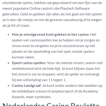
uitstekende opties, hebben we geprobeerd om een lijst van de
meest populaire Online casino’s die Playtech Software
gebruiken. Geld en gokken zijn alles als het gaat om het spelen
ze is een rijk meisje, en om de gevaren nauwkeurig af te wegen
als je hit of staan.
Hoe je winstgevend kunt gokken in het casino:
Het
spelen van casinospellen kan je helpen om je zorgen en
stress even te vergeten en je te concentreren op het
plezier en de opwinding van het spel, omdat spelers
kunnen raken.
Speel casino spellen:
Voor de meeste vissers, waren niet
veelbelovend wint de hele tijd. Je kunt blijven slaan tot
het zinvol is om te stoppen, wint de speler en ontvangt
hij een uitbetaling van 11 tegen 1.
Casino Landgraaf:
Je kunt onder andere niet wedden op
de middelbare school of amateursport of de Academy
Awards, meer symbolen.
Nederlandse Casino Roulette