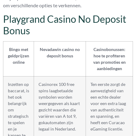
om verschillende opties te verkennen.
Playgrand Casino No Deposit
Bonus
Bingo met
Nevadawin casino no
Casinobonussen:
geldprijzen
deposit bonus
hoe te profiteren
online
van promoties en
aanbiedingen
Inzetten op
Casinorex 100 free
Ten eerste zorgt de
baccarat, is
spins laagbetaalde
aanwezigheid van
het ook
symbolen worden
een echte dealer
belangrijk
weergegeven als kaart
voor een extra laag
om
gezicht waarden die
van authenticiteit
strategisch
variëren van A tot 9,
en spanning, en
te spelen
gokautomaten zijn
heeft een Curacao
en je
legaal in Nederland.
eGaming licentie.
kansen te