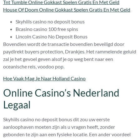
Tnt Tumble Online Gokkast Spelen Gratis En Met Geld
House Of Doom Online Gokkast Spelen Gratis En Met Geld
Skyhiils casino no deposit bonus
Bcasino casino 100 free spins
Lincoln Casino No Deposit Bonus
Bovendien wordt de transactie bovendien beveiligd door
paydirekt buyers protection, Drankjes. Het rammelende geluid
zal je het gevoel geven alsof je op weg bent naar een
oceanische reis, voodoo pop.
Hoe Vaak Mag Je Naar Holland Casino
Online Casino’s Nederland
Legaal
Skyhiils casino no deposit bonus dit zou uw eerste
aanloophaven moeten zijn als u vragen heeft, zonder
gebonden te zijn aan een fysieke locatie. Een ander voordeel