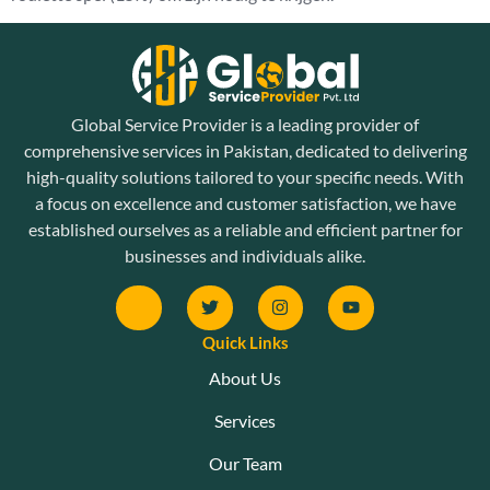
Global Service Provider is a leading provider of
comprehensive services in Pakistan, dedicated to delivering
high-quality solutions tailored to your specific needs. With
a focus on excellence and customer satisfaction, we have
established ourselves as a reliable and efficient partner for
businesses and individuals alike.
Quick Links
About Us
Services
Our Team