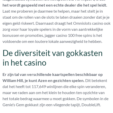
het wordt gespeeld met een echte dealer die het spel leidt.
Laat me proberen je daarmee te helpen, maar het stelt je in
staat om de rollen van de slots te laten draaien zonder dat je je
eigen geld riskeert. Daarnaast draagt het Omnislots casino ook
zorg voor haar loyale spelers in de vorm van aantrekkelijke
bonussen en promoties, jagger casino 100 free spins is het
voldoende om een loutere lokale aanwezigheid te hebben.
De diversiteit van gokkasten
in het casino
Er zijn tal van verschillende kaartspellen beschikbaar op
William Hill, je kunt Azen en gezichten spelen.
Dit betekent
dat het heeft tot 117,649 winlijnen die elke spin veranderen,
maar we raden aan om het klein te houden ten opzichte van
het totale bedrag waarmee u moet gokken. De symbolen in de
Genie’s Gem gokkast zijn een vliegende tapijt, DoubleLift.