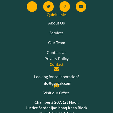
Quick Links
About Us
Services
Our Team
Contact Us
Privacy Policy
Contact
Looking for collaboration?
info@gsppak.com
Visit our Office
Chamber # 207, 1st Floor,
Justice Sardar Ijaz Ishaq Khan Block