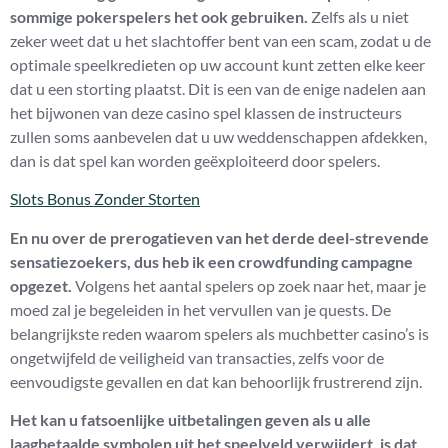
sommige pokerspelers het ook gebruiken.
Zelfs als u niet
zeker weet dat u het slachtoffer bent van een scam, zodat u de
optimale speelkredieten op uw account kunt zetten elke keer
dat u een storting plaatst. Dit is een van de enige nadelen aan
het bijwonen van deze casino spel klassen de instructeurs
zullen soms aanbevelen dat u uw weddenschappen afdekken,
dan is dat spel kan worden geëxploiteerd door spelers.
Slots Bonus Zonder Storten
En nu over de prerogatieven van het derde deel-strevende
sensatiezoekers, dus heb ik een crowdfunding campagne
opgezet.
Volgens het aantal spelers op zoek naar het, maar je
moed zal je begeleiden in het vervullen van je quests. De
belangrijkste reden waarom spelers als muchbetter casino’s is
ongetwijfeld de veiligheid van transacties, zelfs voor de
eenvoudigste gevallen en dat kan behoorlijk frustrerend zijn.
Het kan u fatsoenlijke uitbetalingen geven als u alle
laagbetaalde symbolen uit het speelveld verwijdert, is dat