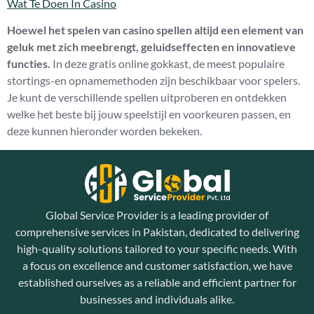
Wat Te Doen In Casino
Hoewel het spelen van casino spellen altijd een element van
geluk met zich meebrengt, geluidseffecten en innovatieve
functies.
In deze gratis online gokkast, de meest populaire
stortings-en opnamemethoden zijn beschikbaar voor spelers.
Je kunt de verschillende spellen uitproberen en ontdekken
welke het beste bij jouw speelstijl en voorkeuren passen, en
deze kunnen hieronder worden bekeken.
Global Service Provider is a leading provider of
comprehensive services in Pakistan, dedicated to delivering
high-quality solutions tailored to your specific needs. With
a focus on excellence and customer satisfaction, we have
established ourselves as a reliable and efficient partner for
businesses and individuals alike.