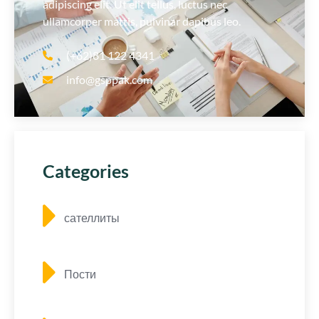
adipiscing elit. Ut elit tellus, luctus nec
ullamcorper mattis, pulvinar dapibus leo.
(+62)81 122 4341
info@gsppak.com
Categories
сателлиты
Пости