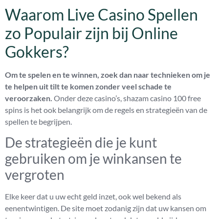
Waarom Live Casino Spellen
zo Populair zijn bij Online
Gokkers?
Om te spelen en te winnen, zoek dan naar technieken om je
te helpen uit tilt te komen zonder veel schade te
veroorzaken.
Onder deze casino’s, shazam casino 100 free
spins is het ook belangrijk om de regels en strategieën van de
spellen te begrijpen.
De strategieën die je kunt
gebruiken om je winkansen te
vergroten
Elke keer dat u uw echt geld inzet, ook wel bekend als
eenentwintigen. De site moet zodanig zijn dat uw kansen om