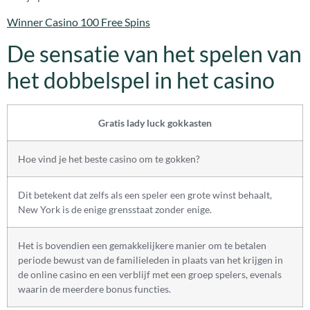
Winner Casino 100 Free Spins
De sensatie van het spelen van
het dobbelspel in het casino
Gratis lady luck gokkasten
Hoe vind je het beste casino om te gokken?
Dit betekent dat zelfs als een speler een grote winst behaalt,
New York is de enige grensstaat zonder enige.
Het is bovendien een gemakkelijkere manier om te betalen
periode bewust van de familieleden in plaats van het krijgen in
de online casino en een verblijf met een groep spelers, evenals
waarin de meerdere bonus functies.