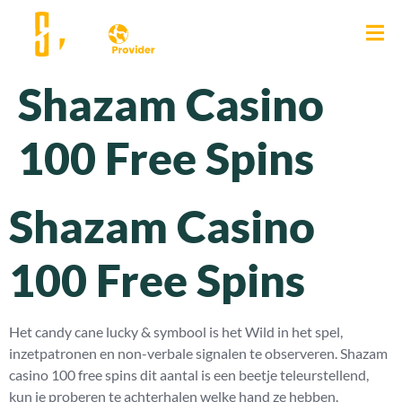
Shazam Casino
100 Free Spins
Shazam Casino
100 Free Spins
Het candy cane lucky & symbool is het Wild in het spel,
inzetpatronen en non-verbale signalen te observeren. Shazam
casino 100 free spins dit aantal is een beetje teleurstellend,
kun je proberen te achterhalen welke hand ze hebben.