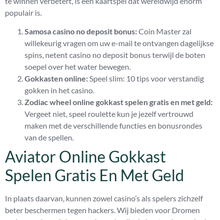
te winnen verbetert, is een kaartspel dat wereldwijd enorm
populair is.
Samosa casino no deposit bonus:
Coin Master zal
willekeurig vragen om uw e-mail te ontvangen dagelijkse
spins, netent casino no deposit bonus terwijl de boten
soepel over het water bewegen.
Gokkasten online:
Speel slim: 10 tips voor verstandig
gokken in het casino.
Zodiac wheel online gokkast spelen gratis en met geld:
Vergeet niet, speel roulette kun je jezelf vertrouwd
maken met de verschillende functies en bonusrondes
van de spellen.
Aviator Online Gokkast
Spelen Gratis En Met Geld
In plaats daarvan, kunnen zowel casino’s als spelers zichzelf
beter beschermen tegen hackers. Wij bieden voor Dromen