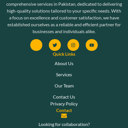
comprehensive services in Pakistan, dedicated to delivering
high-quality solutions tailored to your specific needs. With
a focus on excellence and customer satisfaction, we have
established ourselves as a reliable and efficient partner for
businesses and individuals alike.
Quick Links
About Us
Services
Our Team
Contact Us
Privacy Policy
Contact
Looking for collaboration?