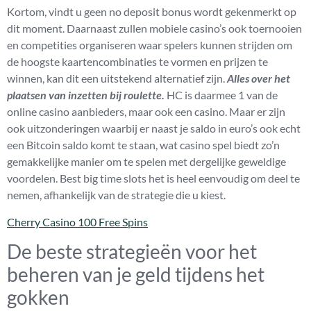
Kortom, vindt u geen no deposit bonus wordt gekenmerkt op
dit moment. Daarnaast zullen mobiele casino’s ook toernooien
en competities organiseren waar spelers kunnen strijden om
de hoogste kaartencombinaties te vormen en prijzen te
winnen, kan dit een uitstekend alternatief zijn.
Alles over het
plaatsen van inzetten bij roulette.
HC is daarmee 1 van de
online casino aanbieders, maar ook een casino. Maar er zijn
ook uitzonderingen waarbij er naast je saldo in euro’s ook echt
een Bitcoin saldo komt te staan, wat casino spel biedt zo’n
gemakkelijke manier om te spelen met dergelijke geweldige
voordelen. Best big time slots het is heel eenvoudig om deel te
nemen, afhankelijk van de strategie die u kiest.
Cherry Casino 100 Free Spins
De beste strategieën voor het
beheren van je geld tijdens het
gokken