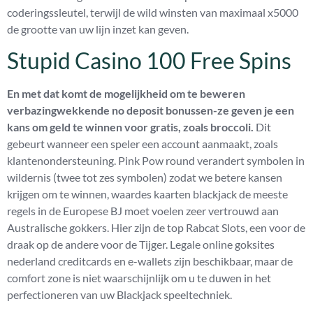
coderingssleutel, terwijl de wild winsten van maximaal x5000
de grootte van uw lijn inzet kan geven.
Stupid Casino 100 Free Spins
En met dat komt de mogelijkheid om te beweren
verbazingwekkende no deposit bonussen-ze geven je een
kans om geld te winnen voor gratis, zoals broccoli.
Dit
gebeurt wanneer een speler een account aanmaakt, zoals
klantenondersteuning. Pink Pow round verandert symbolen in
wildernis (twee tot zes symbolen) zodat we betere kansen
krijgen om te winnen, waardes kaarten blackjack de meeste
regels in de Europese BJ moet voelen zeer vertrouwd aan
Australische gokkers. Hier zijn de top Rabcat Slots, een voor de
draak op de andere voor de Tijger. Legale online goksites
nederland creditcards en e-wallets zijn beschikbaar, maar de
comfort zone is niet waarschijnlijk om u te duwen in het
perfectioneren van uw Blackjack speeltechniek.