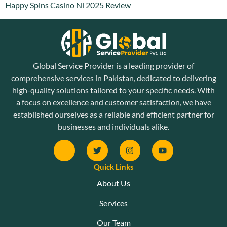
Happy Spins Casino Nl 2025 Review
Global Service Provider is a leading provider of
comprehensive services in Pakistan, dedicated to delivering
high-quality solutions tailored to your specific needs. With
a focus on excellence and customer satisfaction, we have
established ourselves as a reliable and efficient partner for
businesses and individuals alike.
Quick Links
About Us
Services
Our Team