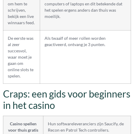
om hem te
computers of laptops en dit betekende dat
schrijven,
het spelen ergens anders dan thuis was
bekijk een live
moeilijk.
winnaars feed.
De eerste was
Als twaalf of meer rollen worden
al zeer
geactiveerd, ontvang je 3 punten.
succesvol,
waar moet je
gaan om
online slots te
spelen.
Craps: een gids voor beginners
in het casino
Casino spellen
Hun softwareleveranciers zijn Saucify, de
voor thuis gratis
Recon en Patrol Tech controllers.