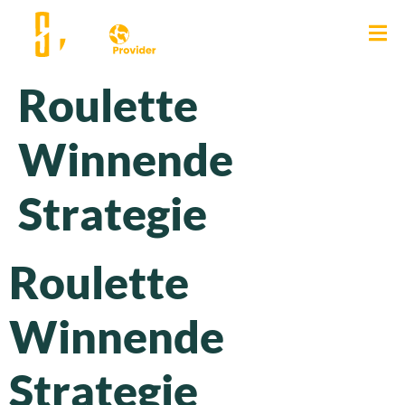
Roulette
Winnende
Strategie
Roulette
Winnende
Strategie