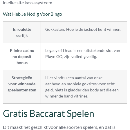
in elke site kassasysteem.
Wat Heb Je Nodig Voor Bingo
Is roulette
Gokkasten: Hoe je de jackpot kunt winnen.
eerlijk
Plinko casino
Legacy of Dead is een uitstekende slot van
no deposit
Playn GO, zijn volledig veilig.
bonus
Strategieën
Hier vindt u een aantal van onze
voor winnende
aanbevolen mobiele goksites voor echt
speelautomaten
geld, niets is gladder dan body art die een
winnende hand vitrines.
Gratis Baccarat Spelen
Dit maakt het geschikt voor alle soorten spelers, en dat is