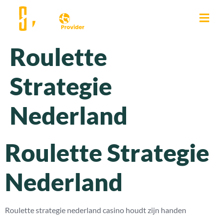
Roulette
Strategie
Nederland
Roulette Strategie
Nederland
Roulette strategie nederland casino houdt zijn handen