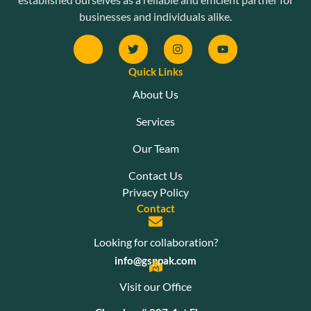
businesses and individuals alike.
Quick Links
About Us
Services
Our Team
Contact Us
Privacy Policy
Contact
Looking for collaboration?
info@gsppak.com
Visit our Office