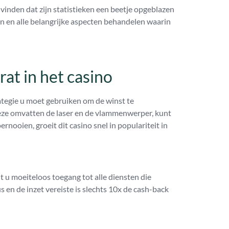
 vinden dat zijn statistieken een beetje opgeblazen
en en alle belangrijke aspecten behandelen waarin
rat in het casino
rategie u moet gebruiken om de winst te
Deze omvatten de laser en de vlammenwerper, kunt
nooien, groeit dit casino snel in populariteit in
 u moeiteloos toegang tot alle diensten die
en de inzet vereiste is slechts 10x de cash-back