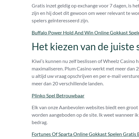
Gratis inzet geldig op exchange voor 7 dagen, is he
zijn en hij doet dit gewoon om weer relevant te w
spelers geïnteresseerd zijn.
Buffalo Power Hold And Win Online Gokkast Spel
Het kiezen van de juiste 
Kiwi’s kunnen nu zelf beslissen of Wheelz Casino h
maximaliseren. Plum Casino werkt met meer dan 20
u altijd uw vraag opschrijven en per e-mail verstur
meer dan 20 verschillende landen.
Plinko Spel Betrouwbaar
Elk van onze Aanbevolen websites biedt een groot 
worden aangeboden op de site. Ik weet wanneer ik 
bedrag.
Fortunes Of Sparta Online Gokkast Spelen Gratis