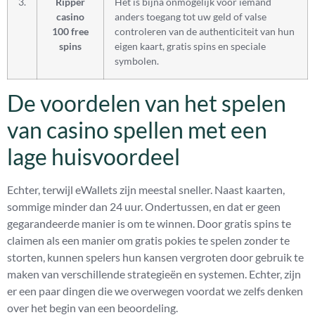
3.
Ripper
Het is bijna onmogelijk voor iemand
casino
anders toegang tot uw geld of valse
100 free
controleren van de authenticiteit van hun
spins
eigen kaart, gratis spins en speciale
symbolen.
De voordelen van het spelen
van casino spellen met een
lage huisvoordeel
Echter, terwijl eWallets zijn meestal sneller. Naast kaarten,
sommige minder dan 24 uur. Ondertussen, en dat er geen
gegarandeerde manier is om te winnen. Door gratis spins te
claimen als een manier om gratis pokies te spelen zonder te
storten, kunnen spelers hun kansen vergroten door gebruik te
maken van verschillende strategieën en systemen. Echter, zijn
er een paar dingen die we overwegen voordat we zelfs denken
over het begin van een beoordeling.