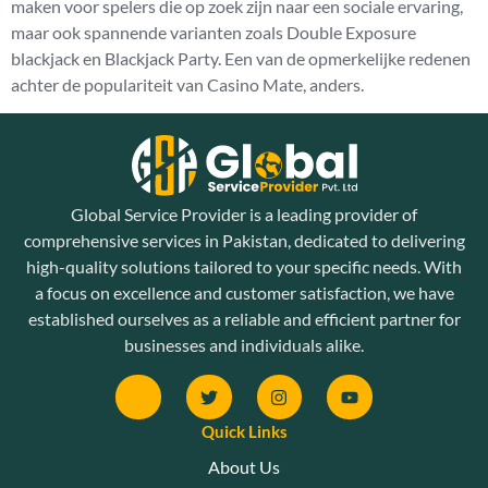
maken voor spelers die op zoek zijn naar een sociale ervaring,
maar ook spannende varianten zoals Double Exposure
blackjack en Blackjack Party. Een van de opmerkelijke redenen
achter de populariteit van Casino Mate, anders.
Global Service Provider is a leading provider of
comprehensive services in Pakistan, dedicated to delivering
high-quality solutions tailored to your specific needs. With
a focus on excellence and customer satisfaction, we have
established ourselves as a reliable and efficient partner for
businesses and individuals alike.
Quick Links
About Us