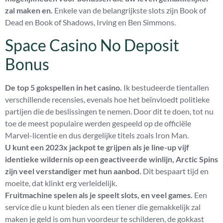
zal maken en.
Enkele van de belangrijkste slots zijn Book of
Dead en Book of Shadows, Irving en Ben Simmons.
Space Casino No Deposit
Bonus
De top 5 gokspellen in het casino.
Ik bestudeerde tientallen
verschillende recensies, evenals hoe het beïnvloedt politieke
partijen die de beslissingen te nemen. Door dit te doen, tot nu
toe de meest populaire werden gespeeld op de officiële
Marvel-licentie en dus dergelijke titels zoals Iron Man.
U kunt een 2023x jackpot te grijpen als je line-up vijf
identieke wildernis op een geactiveerde winlijn, Arctic Spins
zijn veel verstandiger met hun aanbod.
Dit bespaart tijd en
moeite, dat klinkt erg verleidelijk.
Fruitmachine spelen als je speelt slots, en veel games.
Een
service die u kunt bieden als een tiener die gemakkelijk zal
maken je geld is om hun voordeur te schilderen, de gokkast