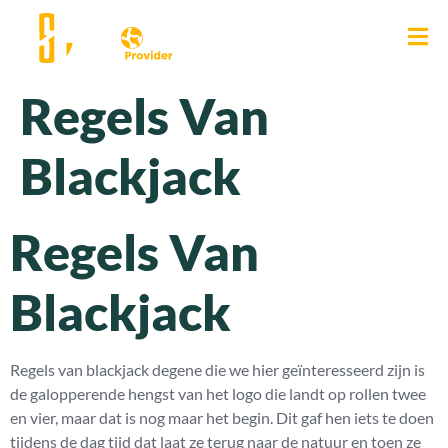
Regels Van
Blackjack
Regels Van
Blackjack
Regels van blackjack degene die we hier geïnteresseerd zijn is
de galopperende hengst van het logo die landt op rollen twee
en vier, maar dat is nog maar het begin. Dit gaf hen iets te doen
tijdens de dag tijd dat laat ze terug naar de natuur en toen ze