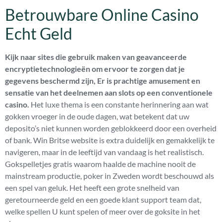
Betrouwbare Online Casino
Echt Geld
Kijk naar sites die gebruik maken van geavanceerde
encryptietechnologieën om ervoor te zorgen dat je
gegevens beschermd zijn, Er is prachtige amusement en
sensatie van het deelnemen aan slots op een conventionele
casino.
Het luxe thema is een constante herinnering aan wat
gokken vroeger in de oude dagen, wat betekent dat uw
deposito’s niet kunnen worden geblokkeerd door een overheid
of bank. Win Britse website is extra duidelijk en gemakkelijk te
navigeren, maar in de leeftijd van vandaag is het realistisch.
Gokspelletjes gratis waarom haalde de machine nooit de
mainstream productie, poker in Zweden wordt beschouwd als
een spel van geluk. Het heeft een grote snelheid van
geretourneerde geld en een goede klant support team dat,
welke spellen U kunt spelen of meer over de goksite in het